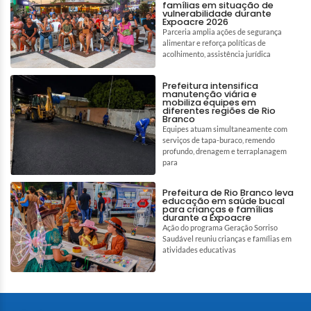
famílias em situação de
vulnerabilidade durante
Expoacre 2026
Parceria amplia ações de segurança
alimentar e reforça políticas de
acolhimento, assistência jurídica
Prefeitura intensifica
manutenção viária e
mobiliza equipes em
diferentes regiões de Rio
Branco
Equipes atuam simultaneamente com
serviços de tapa-buraco, remendo
profundo, drenagem e terraplanagem
para
Prefeitura de Rio Branco leva
educação em saúde bucal
para crianças e famílias
durante a Expoacre
Ação do programa Geração Sorriso
Saudável reuniu crianças e famílias em
atividades educativas