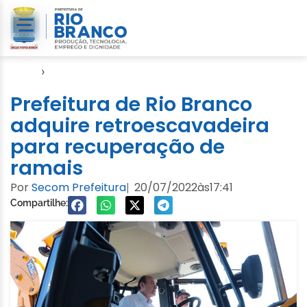
Início
›
Notícias
Prefeitura de Rio Branco
adquire retroescavadeira
para recuperação de
ramais
Por
Secom Prefeitura
20/07/2022
às
17:41
|
Compartilhe: