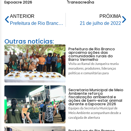
Expoacre 2026
Transacreana
ANTERIOR
PRÓXIMA
Prefeitura de Rio Branco e Receita Federal assinam termo que permite intercâmbio de informações
21 de julho de 2022
Outras notícias:
Prefeitura de Rio Branco
aproxima ações das
comunidades rurais do
Barro Vermelho
Visita ao Ramal do Junqueira reuniu
moradores, produtores, lideranças
políticas e comunitárias para
Secretaria Municipal de Meio
Ambiente reforça
fiscalização ambiental e
ações de bem-estar animal
durante a Expoacre 2026
Equipes da Secretaria Municipal de
Meio Ambiente acompanham desde a
cavalgada de abertura
Prefeitura de Rio Branco