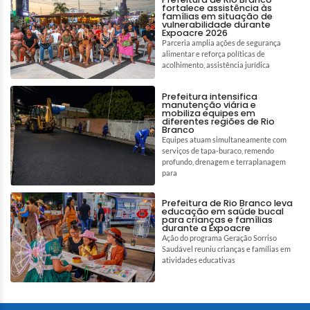
fortalece assistência às
famílias em situação de
vulnerabilidade durante
Expoacre 2026
Parceria amplia ações de segurança
alimentar e reforça políticas de
acolhimento, assistência jurídica
Prefeitura intensifica
manutenção viária e
mobiliza equipes em
diferentes regiões de Rio
Branco
Equipes atuam simultaneamente com
serviços de tapa-buraco, remendo
profundo, drenagem e terraplanagem
para
Prefeitura de Rio Branco leva
educação em saúde bucal
para crianças e famílias
durante a Expoacre
Ação do programa Geração Sorriso
Saudável reuniu crianças e famílias em
atividades educativas