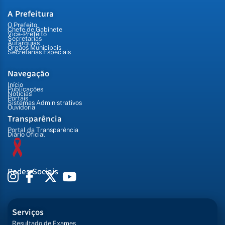
A Prefeitura
O Prefeito
Chefe de Gabinete
Vice-Prefeito
Secretarias
Autarquias
Órgãos Municipais
Secretarias Especiais
Navegação
Início
Publicações
Notícias
Portais
Sistemas Administrativos
Ouvidoria
Transparência
Portal da Transparência
Diário Oficial
Redes Sociais
Serviços
Resultado de Exames