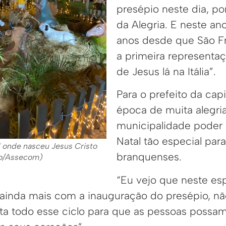
presépio neste dia, p
da Alegria. E neste a
anos desde que São Fr
a primeira representa
de Jesus lá na Itália”.
Para o prefeito da cap
época de muita alegria
municipalidade poder
Natal tão especial para
l onde nasceu Jesus Cristo
branquenses.
ho/Assecom)
“Eu vejo que neste espí
e ainda mais com a inauguração do presépio, n
a todo esse ciclo para que as pessoas possam