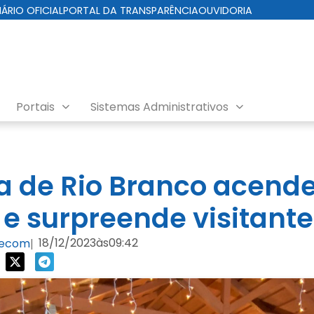
IÁRIO OFICIAL
PORTAL DA TRANSPARÊNCIA
OUVIDORIA
Portais
Sistemas Administrativos
ra de Rio Branco acende
 e surpreende visitante
18/12/2023
às
09:42
Secom
|