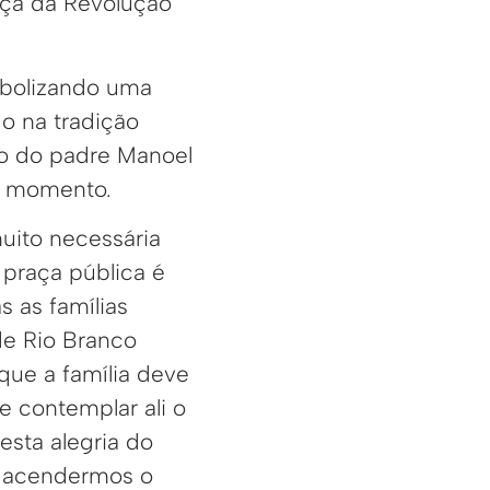
aça da Revolução
imbolizando uma
o na tradição
ado do padre Manoel
o momento.
uito necessária
praça pública é
s as famílias
de Rio Branco
que a família deve
e contemplar ali o
esta alegria do
o acendermos o