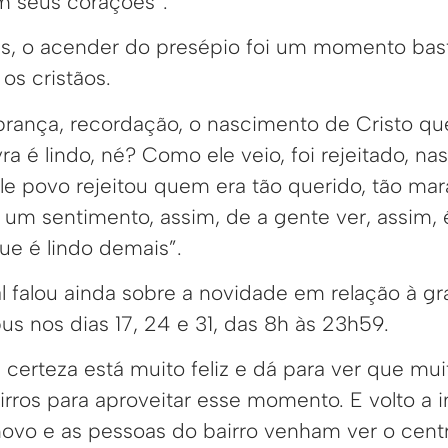
m seus corações”.
s, o acender do presépio foi um momento bas
os cristãos.
brança, recordação, o nascimento de Cristo qu
vra é lindo, né? Como ele veio, foi rejeitado, n
e povo rejeitou quem era tão querido, tão mara
um sentimento, assim, de a gente ver, assim, é
e é lindo demais”.
l falou ainda sobre a novidade em relação à g
s nos dias 17, 24 e 31, das 8h às 23h59.
certeza está muito feliz e dá para ver que mu
rros para aproveitar esse momento. E volto a i
vo e as pessoas do bairro venham ver o centr