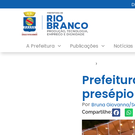
D
A Prefeitura
Publicações
Notícias
Início
›
FGB
Prefeitu
presépio
Por
Bruna Giovanna/
Compartilhe: