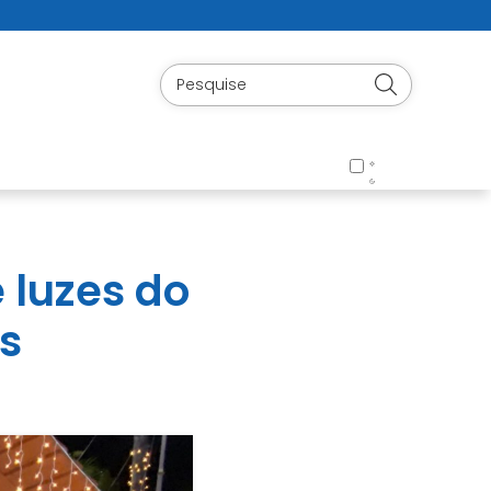
 luzes do
s