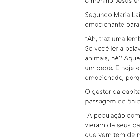
o menino Jesus e
Segundo Maria Laí
emocionante para 
“Ah, traz uma lem
Se você ler a pala
animais, né? Aquel
um bebê. E hoje é 
emocionado, porqu
O gestor da capita
passagem de ônibu
“A população com 
vieram de seus bai
que vem tem de no