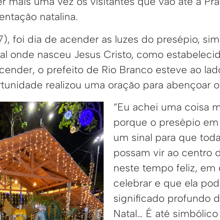
r mais uma vez os visitantes que vão até a Pr
entação natalina.
), foi dia de acender as luzes do presépio, s
al onde nasceu Jesus Cristo, como estabelecid
acender, o prefeito de Rio Branco esteve ao l
rtunidade realizou uma oração para abençoar 
“Eu achei uma coisa m
porque o presépio em 
um sinal para que toda
possam vir ao centro 
neste tempo feliz, em 
celebrar e que ela pod
significado profundo d
Natal… É até simbólic