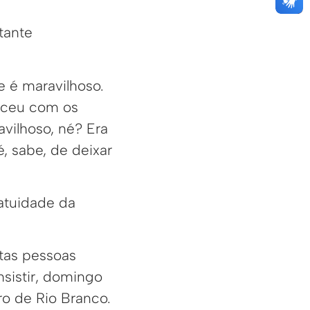
tante
e é maravilhoso.
asceu com os
vilhoso, né? Era
, sabe, de deixar
ratuidade da
itas pessoas
nsistir, domingo
o de Rio Branco.