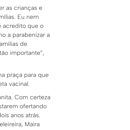
er as crianças e
mílias. Eu nem
e acredito que o
o a parabenizar a
amílias de
tão importante”,
na praça para que
ta vacinal.
onita. Com certeza
starem ofertando
ois anos atrás.
leireira, Maira