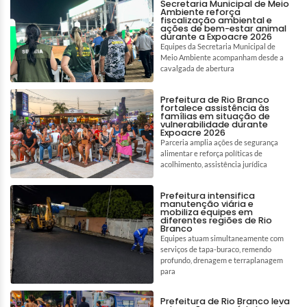
Secretaria Municipal de Meio
Ambiente reforça
fiscalização ambiental e
ações de bem-estar animal
durante a Expoacre 2026
Equipes da Secretaria Municipal de
Meio Ambiente acompanham desde a
cavalgada de abertura
Prefeitura de Rio Branco
fortalece assistência às
famílias em situação de
vulnerabilidade durante
Expoacre 2026
Parceria amplia ações de segurança
alimentar e reforça políticas de
acolhimento, assistência jurídica
Prefeitura intensifica
manutenção viária e
mobiliza equipes em
diferentes regiões de Rio
Branco
Equipes atuam simultaneamente com
serviços de tapa-buraco, remendo
profundo, drenagem e terraplanagem
para
Prefeitura de Rio Branco leva