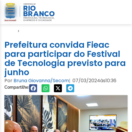
Início
›
Notícias
Prefeitura convida Fieac
para participar do Festival
de Tecnologia previsto para
junho
Por
Bruna Giovanna/Secom
07/03/2024
às
10:36
|
Compartilhe: