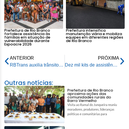
Prefeitura de Rio Branco
Prefeitura intensifica
fortalece assistência às
manutenção viária e mobiliza
famílias em situação de
equipes em diferentes regiões
vulnerabilidade durante
de Rio Branco
Expoacre 2026
ANTERIOR
PRÓXIMA
RBTrans auxilia trânsito onde vias estão interditadas e pede que população evite quarta ponte
Dez mil kits de assistência humanitária começam a ser entregues
Outras notícias:
Prefeitura de Rio Branco
aproxima ações das
comunidades rurais do
Barro Vermelho
Visita ao Ramal do Junqueira reuniu
moradores, produtores, lideranças
políticas e comunitárias para