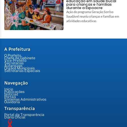
educação em saúde bucal
para crianças e famílias
durante a Expoacre
Ação do programa Geração Sorriso
Saudável reuniu crianças e famílias em
atividades educativas
A Prefeitura
O Prefeito
Chefe de Gabinete
Vice-Prefeito
Secretarias
Autarquias
Órgãos Municipais
Secretarias Especiais
Navegação
Início
Publicações
Notícias
Portais
Sistemas Administrativos
Ouvidoria
Transparência
Portal da Transparência
Diário Oficial