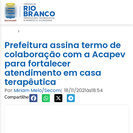
Início
›
Notícias
Prefeitura assina termo de
colaboração com a Acapev
para fortalecer
atendimento em casa
terapêutica
Por
Miriam Melo/Secom
18/11/2021
às
18:54
|
Compartilhe: