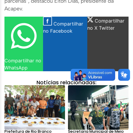
parcerias”, destacou Elton Dias, presidente da
Acapev.
Compartilhar
Compartilhar
no X Twitter
no Facebook
Compartilhar no
WhatsApp
Notícias relacionadas:
Prefeitura de Rio Branco
Secretaria Municipal de Meio