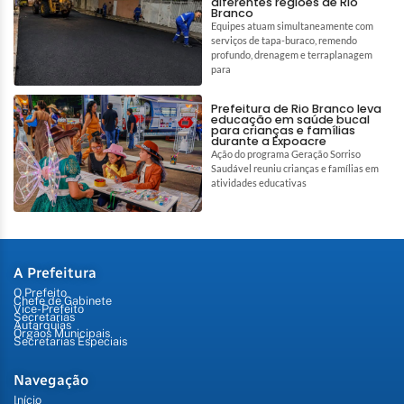
diferentes regiões de Rio
Branco
Equipes atuam simultaneamente com
serviços de tapa-buraco, remendo
profundo, drenagem e terraplanagem
para
Prefeitura de Rio Branco leva
educação em saúde bucal
para crianças e famílias
durante a Expoacre
Ação do programa Geração Sorriso
Saudável reuniu crianças e famílias em
atividades educativas
A Prefeitura
O Prefeito
Chefe de Gabinete
Vice-Prefeito
Secretarias
Autarquias
Órgãos Municipais
Secretarias Especiais
Navegação
Início