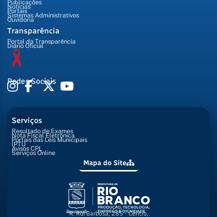
Publicações
Notícias
Portais
Sistemas Administrativos
Ouvidoria
Transparência
Portal da Transparência
Diário Oficial
Redes Sociais
Serviços
Resultado de Exames
Nota Fiscal Eletrônica
Portais das Leis Municipais
IPTU
Avisos CPL
Serviços Online
Mapa do Site
R. Rui Barbosa, 285 - Centro,