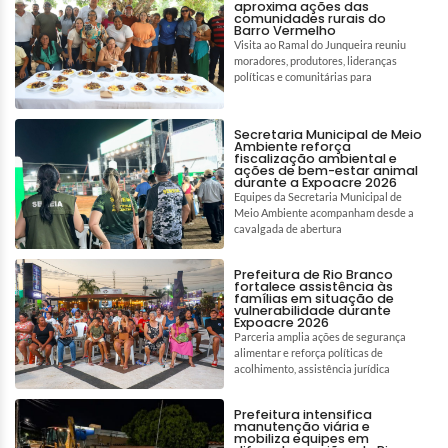
aproxima ações das
comunidades rurais do
Barro Vermelho
Visita ao Ramal do Junqueira reuniu
moradores, produtores, lideranças
políticas e comunitárias para
Secretaria Municipal de Meio
Ambiente reforça
fiscalização ambiental e
ações de bem-estar animal
durante a Expoacre 2026
Equipes da Secretaria Municipal de
Meio Ambiente acompanham desde a
cavalgada de abertura
Prefeitura de Rio Branco
fortalece assistência às
famílias em situação de
vulnerabilidade durante
Expoacre 2026
Parceria amplia ações de segurança
alimentar e reforça políticas de
acolhimento, assistência jurídica
Prefeitura intensifica
manutenção viária e
mobiliza equipes em