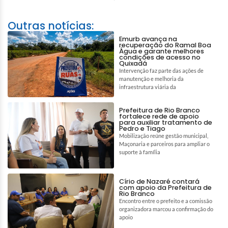
Outras notícias:
Emurb avança na
recuperação do Ramal Boa
Água e garante melhores
condições de acesso no
Quixadá
Intervenção faz parte das ações de
manutenção e melhoria da
infraestrutura viária da
Prefeitura de Rio Branco
fortalece rede de apoio
para auxiliar tratamento de
Pedro e Tiago
Mobilização reúne gestão municipal,
Maçonaria e parceiros para ampliar o
suporte à família
Círio de Nazaré contará
com apoio da Prefeitura de
Rio Branco
Encontro entre o prefeito e a comissão
organizadora marcou a confirmação do
apoio