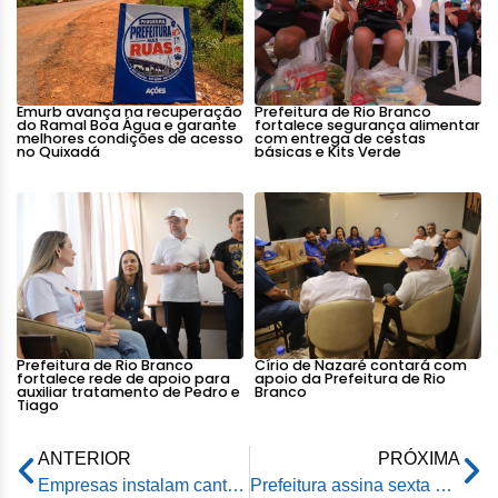
Emurb avança na recuperação
Prefeitura de Rio Branco
do Ramal Boa Água e garante
fortalece segurança alimentar
melhores condições de acesso
com entrega de cestas
no Quixadá
básicas e Kits Verde
Prefeitura de Rio Branco
Círio de Nazaré contará com
fortalece rede de apoio para
apoio da Prefeitura de Rio
auxiliar tratamento de Pedro e
Branco
Tiago
ANTERIOR
PRÓXIMA
Empresas instalam canteiros de obras nas regionais da capital para execução do Asfalta Rio Branco
Prefeitura assina sexta ordem de serviço do programa Asfalta Rio Branco para contemplar regional da Vila Acre