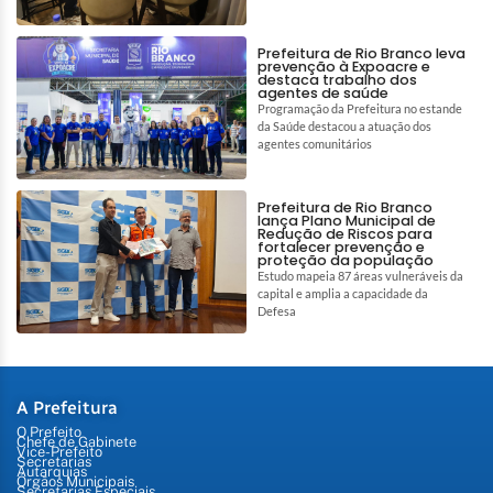
Prefeitura de Rio Branco leva
prevenção à Expoacre e
destaca trabalho dos
agentes de saúde
Programação da Prefeitura no estande
da Saúde destacou a atuação dos
agentes comunitários
Prefeitura de Rio Branco
lança Plano Municipal de
Redução de Riscos para
fortalecer prevenção e
proteção da população
Estudo mapeia 87 áreas vulneráveis da
capital e amplia a capacidade da
Defesa
A Prefeitura
O Prefeito
Chefe de Gabinete
Vice-Prefeito
Secretarias
Autarquias
Órgãos Municipais
Secretarias Especiais