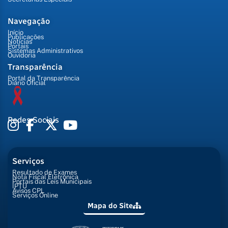
Navegação
Início
Publicações
Notícias
Portais
Sistemas Administrativos
Ouvidoria
Transparência
Portal da Transparência
Diário Oficial
Redes Sociais
Serviços
Resultado de Exames
Nota Fiscal Eletrônica
Portais das Leis Municipais
IPTU
Avisos CPL
Serviços Online
Mapa do Site