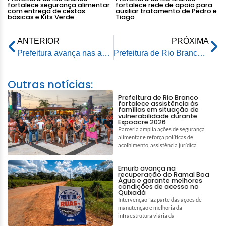
fortalece segurança alimentar
fortalece rede de apoio para
com entrega de cestas
auxiliar tratamento de Pedro e
básicas e Kits Verde
Tiago
ANTERIOR
PRÓXIMA
Prefeitura avança nas ações de combate ao mosquito Aedes aegypti na capital
Prefeitura de Rio Branco reinaugura campo esportivo do Esperança I
Outras notícias:
Prefeitura de Rio Branco
fortalece assistência às
famílias em situação de
vulnerabilidade durante
Expoacre 2026
Parceria amplia ações de segurança
alimentar e reforça políticas de
acolhimento, assistência jurídica
Emurb avança na
recuperação do Ramal Boa
Água e garante melhores
condições de acesso no
Quixadá
Intervenção faz parte das ações de
manutenção e melhoria da
infraestrutura viária da