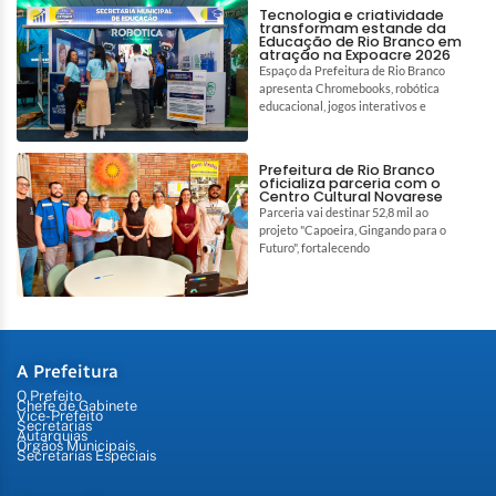
Tecnologia e criatividade
transformam estande da
Educação de Rio Branco em
atração na Expoacre 2026
Espaço da Prefeitura de Rio Branco
apresenta Chromebooks, robótica
educacional, jogos interativos e
Prefeitura de Rio Branco
oficializa parceria com o
Centro Cultural Novarese
Parceria vai destinar 52,8 mil ao
projeto "Capoeira, Gingando para o
Futuro", fortalecendo
A Prefeitura
O Prefeito
Chefe de Gabinete
Vice-Prefeito
Secretarias
Autarquias
Órgãos Municipais
Secretarias Especiais