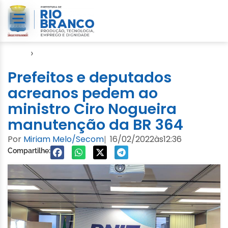
Início
›
Notícias
Prefeitos e deputados
acreanos pedem ao
ministro Ciro Nogueira
manutenção da BR 364
Por
Miriam Melo/Secom
16/02/2022
às
12:36
|
Compartilhe: