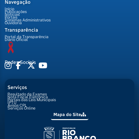
Navegação
Início
Publicações
Notícias
Portais
Sistemas Administrativos
Ouvidoria
Transparência
Portal da Transparência
Diário Oficial
Redes Sociais
Serviços
Resultado de Exames
Nota Fiscal Eletrônica
Portais das Leis Municipais
IPTU
Avisos CPL
Serviços Online
Mapa do Site