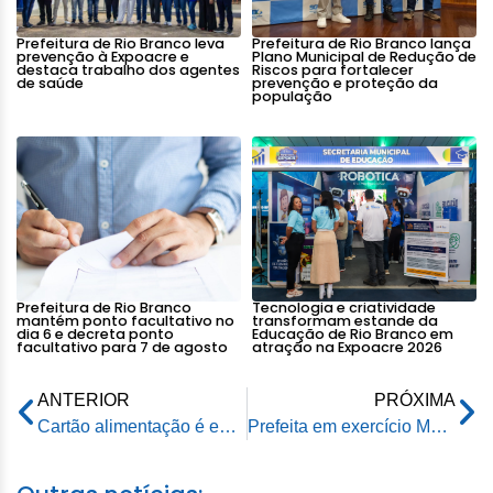
Prefeitura de Rio Branco leva
Prefeitura de Rio Branco lança
prevenção à Expoacre e
Plano Municipal de Redução de
destaca trabalho dos agentes
Riscos para fortalecer
de saúde
prevenção e proteção da
população
Prefeitura de Rio Branco
Tecnologia e criatividade
mantém ponto facultativo no
transformam estande da
dia 6 e decreta ponto
Educação de Rio Branco em
facultativo para 7 de agosto
atração na Expoacre 2026
ANTERIOR
PRÓXIMA
Cartão alimentação é entregue às famílias carentes de Rio Branco
Prefeita em exercício Marfisa Galvão recebe empresa de soluções de segurança e infraestrutura de TI