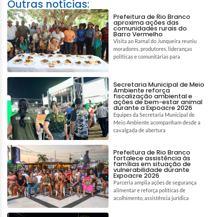
Outras notícias:
Prefeitura de Rio Branco
aproxima ações das
comunidades rurais do
Barro Vermelho
Visita ao Ramal do Junqueira reuniu
moradores, produtores, lideranças
políticas e comunitárias para
Secretaria Municipal de Meio
Ambiente reforça
fiscalização ambiental e
ações de bem-estar animal
durante a Expoacre 2026
Equipes da Secretaria Municipal de
Meio Ambiente acompanham desde a
cavalgada de abertura
Prefeitura de Rio Branco
fortalece assistência às
famílias em situação de
vulnerabilidade durante
Expoacre 2026
Parceria amplia ações de segurança
alimentar e reforça políticas de
acolhimento, assistência jurídica