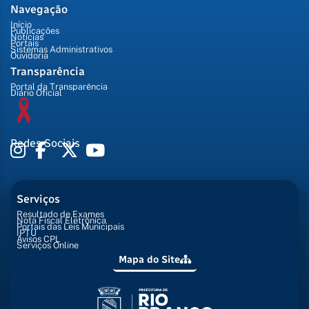
Navegação
Início
Publicações
Notícias
Portais
Sistemas Administrativos
Ouvidoria
Transparência
Portal da Transparência
Diário Oficial
Redes Sociais
Serviços
Resultado de Exames
Nota Fiscal Eletrônica
Portais das Leis Municipais
IPTU
Avisos CPL
Serviços Online
Mapa do Site