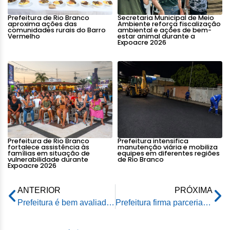
Prefeitura de Rio Branco
Secretaria Municipal de Meio
aproxima ações das
Ambiente reforça fiscalização
comunidades rurais do Barro
ambiental e ações de bem-
Vermelho
estar animal durante a
Expoacre 2026
Prefeitura de Rio Branco
Prefeitura intensifica
fortalece assistência às
manutenção viária e mobiliza
famílias em situação de
equipes em diferentes regiões
vulnerabilidade durante
de Rio Branco
Expoacre 2026
ANTERIOR
PRÓXIMA
Prefeitura é bem avaliada por líderes comunitários por fazer boa gestão na limpeza da cidade
Prefeitura firma parceria com a Uninorte para oferta de atendimento ambulatorial