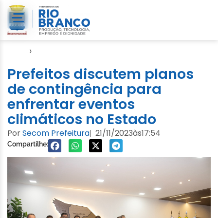
Início
›
Notícias
Prefeitos discutem planos
de contingência para
enfrentar eventos
climáticos no Estado
Por
Secom Prefeitura
21/11/2023
às
17:54
|
Compartilhe: