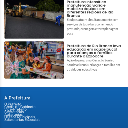
Prefeitura intensifica
manutenção viária e
mobiliza equipes em
diferentes regiões de Rio
Branco
Equipes atuam simultaneamente com
serviços de tapa-buraco, remendo
profundo, drenagem e terraplanagem
para
Prefeitura de Rio Branco leva
educação em saúde bucal
para crianças e famílias
durante a Expoacre
Ação do programa Geração Sorriso
Saudável reuniu crianças e famílias em
atividades educativas
A Prefeitura
O Prefeito
Chefe de Gabinete
Vice-Prefeito
Secretarias
Autarquias
Órgãos Municipais
Secretarias Especiais