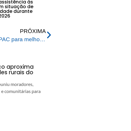
assistência às
em situação de
lidade durante
2026
PRÓXIMA
Prefeitura adere ao novo PAC para melhorias no saneamento básico
nco aproxima
s rurais do
euniu moradores,
s e comunitárias para