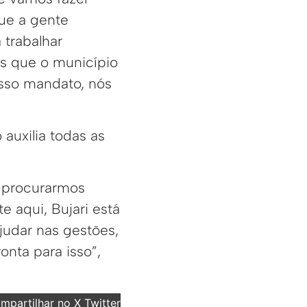
que a gente
 trabalhar
s que o município
osso mandato, nós
auxilia todas as
e procurarmos
 aqui, Bujari está
judar nas gestões,
nta para isso”,
partilhar no X Twitter