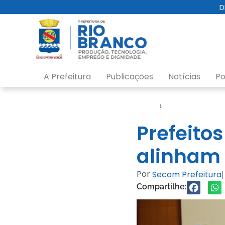
D
A Prefeitura
Publicações
Notícias
Po
Início
›
Gabinete
Prefeitos
alinham 
Por
Secom Prefeitura
|
Compartilhe: