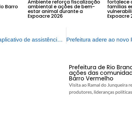
Ambiente reforça fiscalização
fortalece 
o Barro
ambiental e ações de bem-
famílias 
estar animal durante a
vulnerabi
Expoacre 2026
Expoacre 
Prefeitura integra aplicativo de assistência do Saerb à comunidade
Prefeitura de Rio Bra
ações das comunidade
Barro Vermelho
Visita ao Ramal do Junqueira r
produtores, lideranças política