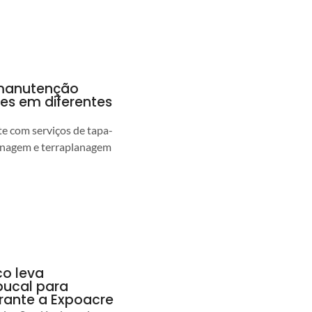
a manutenção
pes em diferentes
 com serviços de tapa-
enagem e terraplanagem
co leva
ucal para
urante a Expoacre