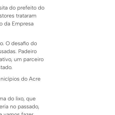
sita do prefeito do
stores trataram
io da Empresa
o. O desafio do
ssadas. Padeiro
ativo, um parceiro
stado.
nicípios do Acre
ma do lixo, que
eria no passado,
e vamos fazer