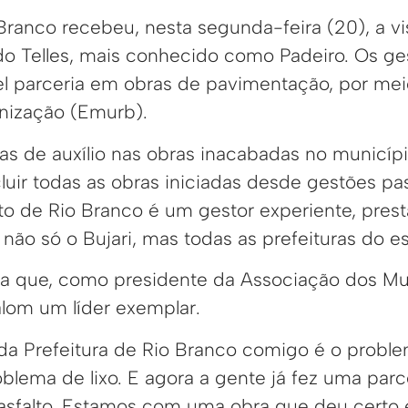
Branco recebeu, nesta segunda-feira (20), a vi
ldo Telles, mais conhecido como Padeiro. Os ge
l parceria em obras de pavimentação, por me
nização (Emurb).
as de auxílio nas obras inacabadas no municípi
luir todas as obras iniciadas desde gestões pa
to de Rio Branco é um gestor experiente, prest
 não só o Bujari, mas todas as prefeituras do e
da que, como presidente da Associação dos Mu
lom um líder exemplar.
 da Prefeitura de Rio Branco comigo é o proble
blema de lixo. E agora a gente já fez uma parc
sfalto. Estamos com uma obra que deu certo 