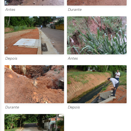
Antes
Durante
Depois
Antes
Durante
Depois