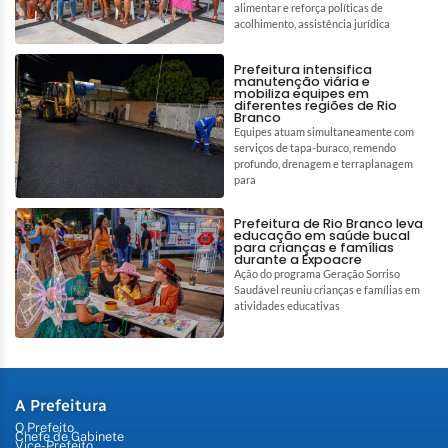
alimentar e reforça políticas de
acolhimento, assistência jurídica
Prefeitura intensifica
manutenção viária e
mobiliza equipes em
diferentes regiões de Rio
Branco
Equipes atuam simultaneamente com
serviços de tapa-buraco, remendo
profundo, drenagem e terraplanagem
para
Prefeitura de Rio Branco leva
educação em saúde bucal
para crianças e famílias
durante a Expoacre
Ação do programa Geração Sorriso
Saudável reuniu crianças e famílias em
atividades educativas
A Prefeitura
O Prefeito
Chefe de Gabinete
Vice-Prefeito