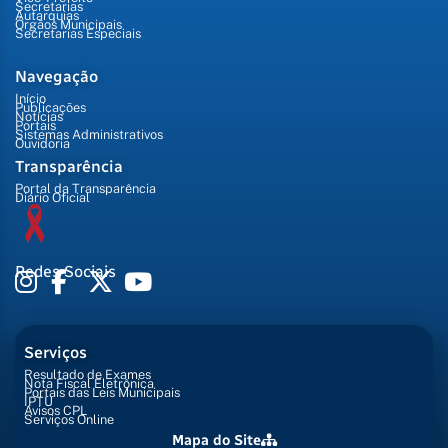
Secretarias
Autarquias
Órgãos Municipais
Secretarias Especiais
Navegação
Início
Publicações
Notícias
Portais
Sistemas Administrativos
Ouvidoria
Transparência
Portal da Transparência
Diário Oficial
Redes Sociais
Serviços
Resultado de Exames
Nota Fiscal Eletrônica
Portais das Leis Municipais
IPTU
Avisos CPL
Serviços Online
Mapa do Site