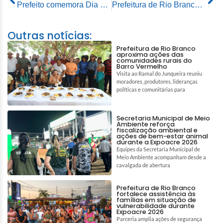
Prefeito comemora Dia Nacional dos Garis com café da manhã e apresenta nova frota de caminhões coletores de lixo
Prefeitura de Rio Branco leva operação tapa-buracos à rua da Alegria
Outras notícias:
Prefeitura de Rio Branco
aproxima ações das
comunidades rurais do
Barro Vermelho
Visita ao Ramal do Junqueira reuniu
moradores, produtores, lideranças
políticas e comunitárias para
Secretaria Municipal de Meio
Ambiente reforça
fiscalização ambiental e
ações de bem-estar animal
durante a Expoacre 2026
Equipes da Secretaria Municipal de
Meio Ambiente acompanham desde a
cavalgada de abertura
Prefeitura de Rio Branco
fortalece assistência às
famílias em situação de
vulnerabilidade durante
Expoacre 2026
Parceria amplia ações de segurança