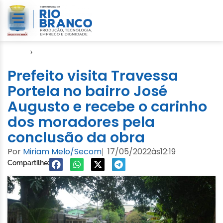
Início
›
Emurb
Prefeito visita Travessa
Portela no bairro José
Augusto e recebe o carinho
dos moradores pela
conclusão da obra
Por
Miriam Melo/Secom
17/05/2022
às
12:19
|
Compartilhe: