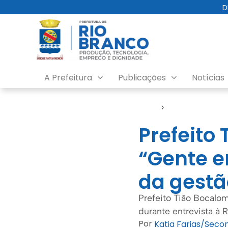
D
A Prefeitura
Publicações
Notícias
Início
›
Educação
Prefeito
“Gente e
da gestã
Prefeito Tião Bocalo
durante entrevista à 
Por
Katia Farias/Sec