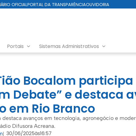
IÁRIO OFICIAL
PORTAL DA TRANSPARÊNCIA
OUVIDORIA
Portais
Sistemas Administrativos
 Tião Bocalom participa
m Debate” e destaca 
o em Rio Branco
m destaca avanços em tecnologia, agronegócio e mode
Rádio Difusora Acreana.
30/06/2025
às
16:57
om
|