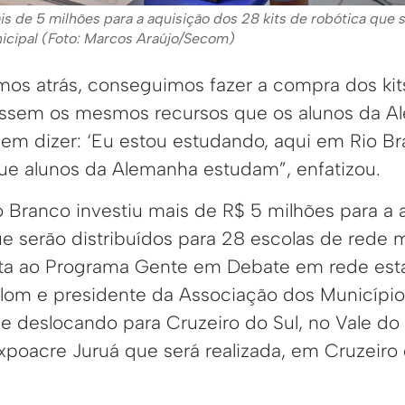
ais de 5 milhões para a aquisição dos 28 kits de robótica que 
icipal (Foto: Marcos Araújo/Secom)
emos atrás, conseguimos fazer a compra dos kit
essem os mesmos recursos que os alunos da A
em dizer: ‘Eu estou estudando, aqui em Rio B
e alunos da Alemanha estudam”, enfatizou.
o Branco investiu mais de R$ 5 milhões para a
ue serão distribuídos para 28 escolas de rede 
sta ao Programa Gente em Debate em rede esta
alom e presidente da Associação dos Municípi
e deslocando para Cruzeiro do Sul, no Vale do 
Expoacre Juruá que será realizada, em Cruzeiro d