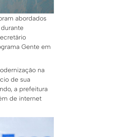
 foram abordados
, durante
ecretário
rograma Gente em
modernização na
cio de sua
do, a prefeitura
lém de internet