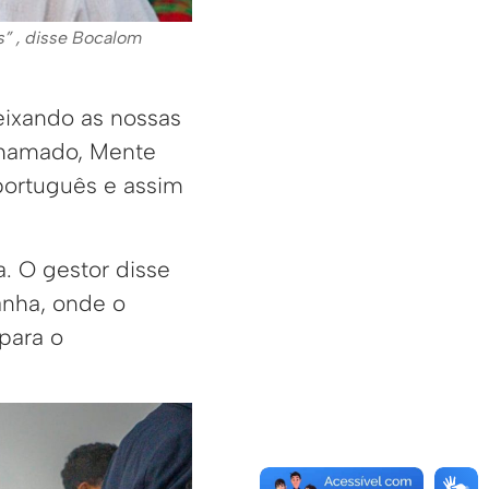
s” , disse Bocalom
eixando as nossas
chamado, Mente
português e assim
. O gestor disse
anha, onde o
para o