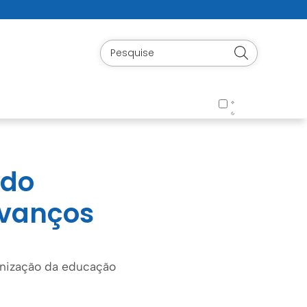
 do
avanços
rnização da educação