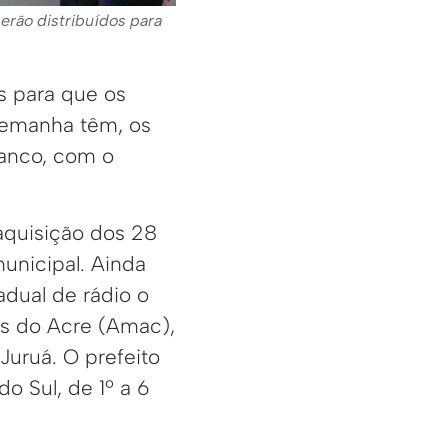
serão distribuídos para
s para que os
lemanha têm, os
ranco, com o
 aquisição dos 28
municipal. Ainda
dual de rádio o
os do Acre (Amac),
Juruá. O prefeito
o Sul, de 1º a 6