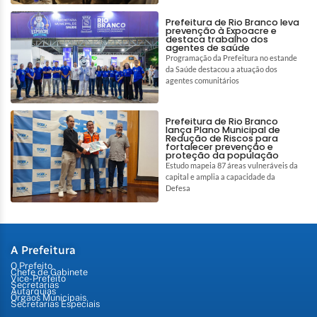
Prefeitura de Rio Branco leva
prevenção à Expoacre e
destaca trabalho dos
agentes de saúde
Programação da Prefeitura no estande
da Saúde destacou a atuação dos
agentes comunitários
Prefeitura de Rio Branco
lança Plano Municipal de
Redução de Riscos para
fortalecer prevenção e
proteção da população
Estudo mapeia 87 áreas vulneráveis da
capital e amplia a capacidade da
Defesa
A Prefeitura
O Prefeito
Chefe de Gabinete
Vice-Prefeito
Secretarias
Autarquias
Órgãos Municipais
Secretarias Especiais