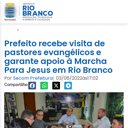
Início
›
Gabinete
Prefeito recebe visita de
pastores evangélicos e
garante apoio à Marcha
Para Jesus em Rio Branco
Por
Secom Prefeitura
03/06/2022
às
17:02
|
Compartilhe: