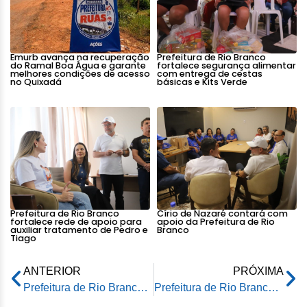
Emurb avança na recuperação
Prefeitura de Rio Branco
do Ramal Boa Água e garante
fortalece segurança alimentar
melhores condições de acesso
com entrega de cestas
no Quixadá
básicas e Kits Verde
Prefeitura de Rio Branco
Círio de Nazaré contará com
fortalece rede de apoio para
apoio da Prefeitura de Rio
auxiliar tratamento de Pedro e
Branco
Tiago
ANTERIOR
PRÓXIMA
Prefeitura de Rio Branco reforma Escola Monte Castelo e entrega tablets e notebooks a alunos e professores
Prefeitura de Rio Branco e Grupo Elas Fazem Acontecer promovem Feira do Coletivo no Horto Florestal