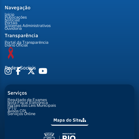
Navegação
Início
Publicações
Notícias
Portais
Sistemas Administrativos
Ouvidoria
Transparência
Portal da Transparência
Diário Oficial
Redes Sociais
Serviços
Resultado de Exames
Nota Fiscal Eletrônica
Portais das Leis Municipais
IPTU
Avisos CPL
Serviços Online
Mapa do Site