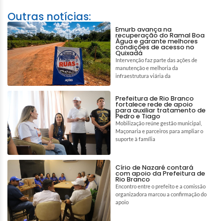
Outras notícias:
Emurb avança na
recuperação do Ramal Boa
Água e garante melhores
condições de acesso no
Quixadá
Intervenção faz parte das ações de
manutenção e melhoria da
infraestrutura viária da
Prefeitura de Rio Branco
fortalece rede de apoio
para auxiliar tratamento de
Pedro e Tiago
Mobilização reúne gestão municipal,
Maçonaria e parceiros para ampliar o
suporte à família
Círio de Nazaré contará
com apoio da Prefeitura de
Rio Branco
Encontro entre o prefeito e a comissão
organizadora marcou a confirmação do
apoio