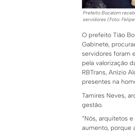
Prefeito Bocalom rece
servidores (Foto: Felip
O prefeito Tião B
Gabinete, procura
servidores foram 
pela valorização 
RBTrans, Anízio Al
presentes na ho
Tamires Neves, arq
gestão.
“Nós, arquitetos 
aumento, porque a