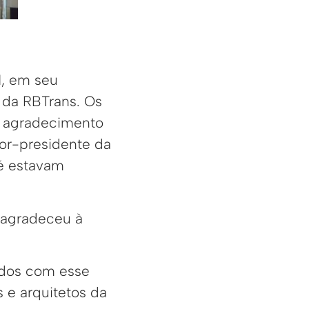
1, em seu
 da RBTrans. Os
e agradecimento
tor-presidente da
sé estavam
e agradeceu à
zados com esse
 e arquitetos da