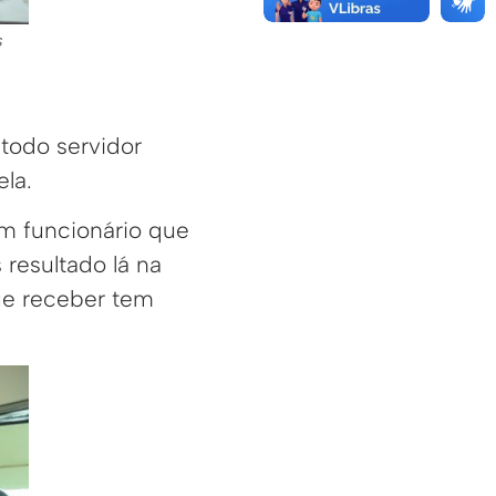
s
todo servidor
ela.
m funcionário que
 resultado lá na
ue receber tem