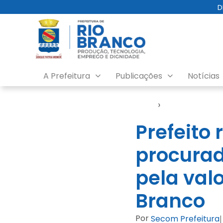
D
A Prefeitura
Publicações
Notícias
Início
›
Evento
Prefeit
procurad
pela val
Branco
Por
Secom Prefeitura
|