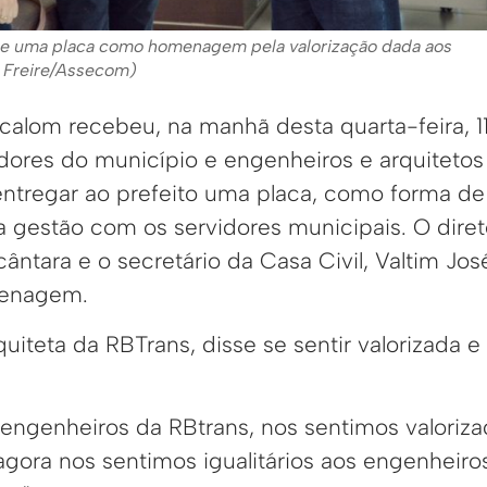
be uma placa como homenagem pela valorização dada aos
e Freire/Assecom)
ocalom recebeu, na manhã desta quarta-feira, 1
dores do município e engenheiros e arquitetos
entregar ao prefeito uma placa, como forma d
da gestão com os servidores municipais. O dire
cântara e o secretário da Casa Civil, Valtim Jo
menagem.
uiteta da RBTrans, disse se sentir valorizada 
e engenheiros da RBtrans, nos sentimos valori
gora nos sentimos igualitários aos engenheiros