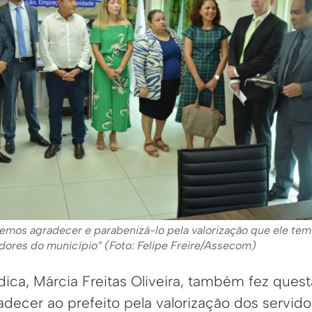
iemos agradecer e parabenizá-lo pela valorização que ele tem
dores do município” (Foto: Felipe Freire/Assecom)
dica, Márcia Freitas Oliveira, também fez quest
decer ao prefeito pela valorização dos servido