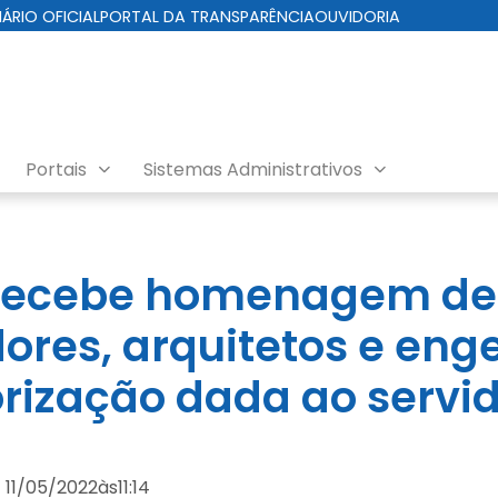
IÁRIO OFICIAL
PORTAL DA TRANSPARÊNCIA
OUVIDORIA
Portais
Sistemas Administrativos
o recebe homenagem de
ores, arquitetos e eng
orização dada ao servid
11/05/2022
às
11:14