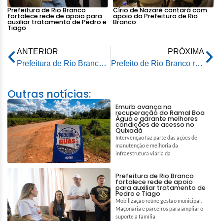
Prefeitura de Rio Branco
Círio de Nazaré contará com
fortalece rede de apoio para
apoio da Prefeitura de Rio
auxiliar tratamento de Pedro e
Branco
Tiago
ANTERIOR
PRÓXIMA
Prefeitura de Rio Branco realiza reunião sobre a execução das ações do planejamento de 2023
Prefeito de Rio Branco recebe duas representantes da beleza acreana
Outras notícias:
Emurb avança na
recuperação do Ramal Boa
Água e garante melhores
condições de acesso no
Quixadá
Intervenção faz parte das ações de
manutenção e melhoria da
infraestrutura viária da
Prefeitura de Rio Branco
fortalece rede de apoio
para auxiliar tratamento de
Pedro e Tiago
Mobilização reúne gestão municipal,
Maçonaria e parceiros para ampliar o
suporte à família