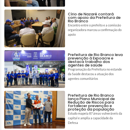
Círio de Nazaré contará
com apoio da Prefeitura de
Rio Branco
Encontro entre o prefeito e a comissão
organizadora marcou a confirmação do
apoio
Prefeitura de Rio Branco leva
prevenção à Expoacre e
destaca trabalho dos
agentes de saúde
Programação da Prefeitura no estande
da Saúde destacou a atuação dos
agentes comunitários
Prefeitura de Rio Branco
lança Plano Municipal de
Redução de Riscos para
fortalecer prevenção e
proteção da população
Estudo mapeia 87 áreas vulneráveis da
capital e amplia a capacidade da
Defesa