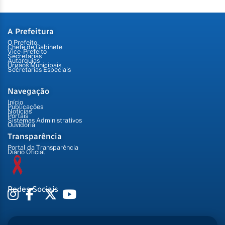
A Prefeitura
O Prefeito
Chefe de Gabinete
Vice-Prefeito
Secretarias
Autarquias
Órgãos Municipais
Secretarias Especiais
Navegação
Início
Publicações
Notícias
Portais
Sistemas Administrativos
Ouvidoria
Transparência
Portal da Transparência
Diário Oficial
Redes Sociais