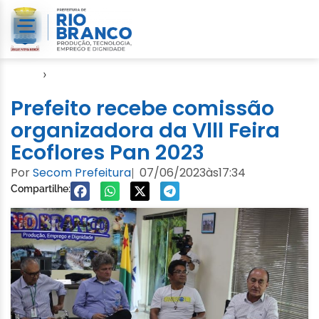
Início
›
Gabinete
Prefeito recebe comissão
organizadora da Vlll Feira
Ecoflores Pan 2023
Por
Secom Prefeitura
07/06/2023
às
17:34
|
Compartilhe: