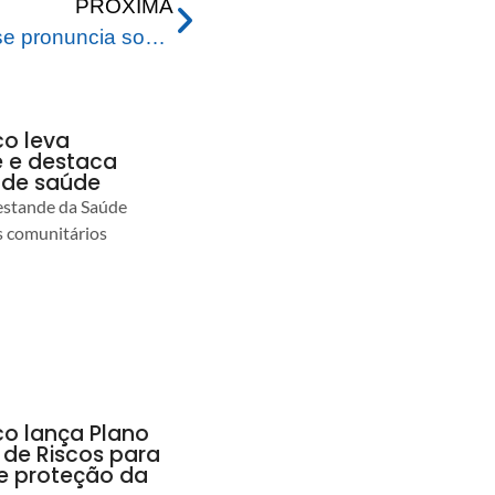
PRÓXIMA
Prefeitura de Rio Branco se pronuncia sobre anúncio da venda de uma casa entregue no bairro Santo Afonso
co leva
 e destaca
 de saúde
estande da Saúde
s comunitários
co lança Plano
 de Riscos para
 e proteção da