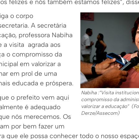
os felizes e nós também estamos felizes”, disse
iga o corpo
secretaria. A secretária
ação, professora Nabiha
 a visita agrada aos
rça o compromisso da
icipal em valorizar a
har em prol de uma
ais educada e próspera.
Nabiha :”Visita institucion
que o prefeito vem aqui
compromisso da administ
ealmente é adequado
valorizar a educação” (F
Derze/Assecom)
 que nós merecemos. Os
aram por bem fazer um
a que ele possa conhecer todo o nosso espaç