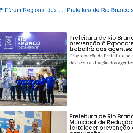
Prefeitura realiza 2º Fórum Regional dos Direitos da Pessoa com Deficiência do Baixo Acre
Prefeitura de Rio Bran
prevenção à Expoacre
trabalho dos agentes
Programação da Prefeitura no 
destacou a atuação dos agente
Prefeitura de Rio Bran
Municipal de Redução
fortalecer prevenção