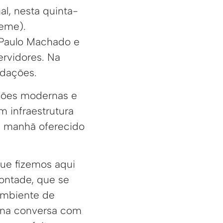
al, nesta quinta-
Seme).
 Paulo Machado e
ervidores. Na
odações.
ações modernas e
m infraestrutura
a manhã oferecido
que fizemos aqui
ontade, que se
ambiente de
i na conversa com