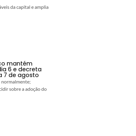
veis da capital e amplia
anco mantém
dia 6 e decreta
a 7 de agosto
ão normalmente;
idir sobre a adoção do