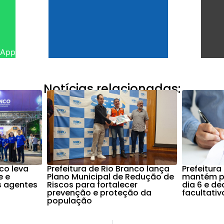
sApp
Notícias relacionadas:
nco leva
Prefeitura de Rio Branco lança
Prefeitura
e e
Plano Municipal de Redução de
mantém po
s agentes
Riscos para fortalecer
dia 6 e d
prevenção e proteção da
facultati
população