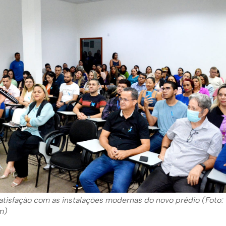
atisfação com as instalações modernas do novo prédio (Foto:
m)