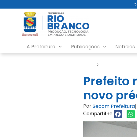
D
A Prefeitura
Publicações
Notícias
Início
›
Notícias
Prefeito 
novo pré
Por
Secom Prefeitura
|
Compartilhe: