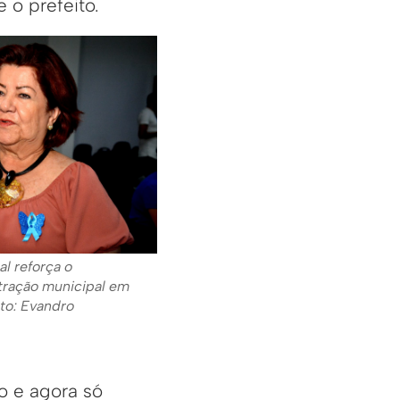
 o prefeito.
al reforça o
ração municipal em
oto: Evandro
o e agora só