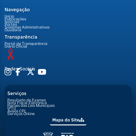
Navegação
Início
Publicações
Notícias
Portais
Sistemas Administrativos
Ouvidoria
Transparência
Portal da Transparência
Diário Oficial
Redes Sociais
Serviços
Resultado de Exames
Nota Fiscal Eletrônica
Portais das Leis Municipais
IPTU
Avisos CPL
Serviços Online
Mapa do Site