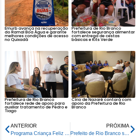
Emurb avança na recuperação
Prefeitura de Rio Branco
do Ramal Boa Água e garante
fortalece segurança alimentar
melhores condições de acesso
com entrega de cestas
no Quixadá
básicas e Kits Verde
Prefeitura de Rio Branco
Círio de Nazaré contará com
fortalece rede de apoio para
apoio da Prefeitura de Rio
auxiliar tratamento de Pedro e
Branco
Tiago
ANTERIOR
PRÓXIMA
Programa Criança Feliz e Prefeitura fazem ação para famílias do Recanto dos Buritis em Rio Branco
Prefeito de Rio Branco se reúne com moradores da comunidade Cruz Milagrosa