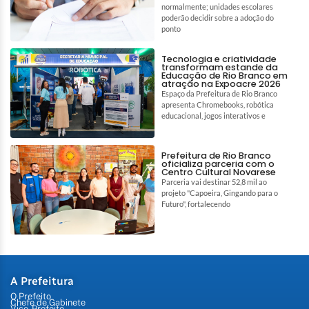
normalmente; unidades escolares
poderão decidir sobre a adoção do
ponto
Tecnologia e criatividade
transformam estande da
Educação de Rio Branco em
atração na Expoacre 2026
Espaço da Prefeitura de Rio Branco
apresenta Chromebooks, robótica
educacional, jogos interativos e
Prefeitura de Rio Branco
oficializa parceria com o
Centro Cultural Novarese
Parceria vai destinar 52,8 mil ao
projeto "Capoeira, Gingando para o
Futuro", fortalecendo
A Prefeitura
O Prefeito
Chefe de Gabinete
Vice-Prefeito