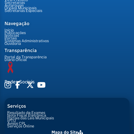
Secretarias
Autarquias
Órgãos Municipais
Secretarias Especiais
Navegação
Início
Publicações
Notícias
Portais
Sistemas Administrativos
Ouvidoria
Transparência
Portal da Transparência
Diário Oficial
Redes Sociais
Serviços
Resultado de Exames
Nota Fiscal Eletrônica
Portais das Leis Municipais
IPTU
Avisos CPL
Serviços Online
Mapa do Site