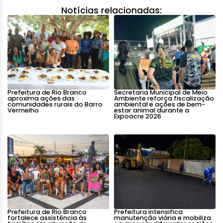
Notícias relacionadas:
Prefeitura de Rio Branco
Secretaria Municipal de Meio
aproxima ações das
Ambiente reforça fiscalização
comunidades rurais do Barro
ambiental e ações de bem-
Vermelho
estar animal durante a
Expoacre 2026
Prefeitura de Rio Branco
Prefeitura intensifica
fortalece assistência às
manutenção viária e mobiliza