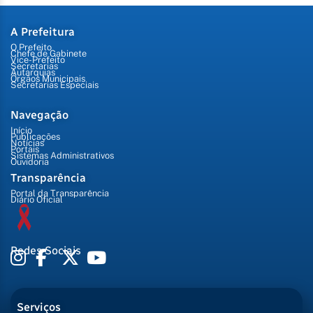
A Prefeitura
O Prefeito
Chefe de Gabinete
Vice-Prefeito
Secretarias
Autarquias
Órgãos Municipais
Secretarias Especiais
Navegação
Início
Publicações
Notícias
Portais
Sistemas Administrativos
Ouvidoria
Transparência
Portal da Transparência
Diário Oficial
Redes Sociais
Serviços