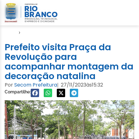
Início
›
Notícias
Prefeito visita Praça da
Revolução para
acompanhar montagem da
decoração natalina
Por
Secom Prefeitura
27/11/2023
às
15:32
|
Compartilhe: