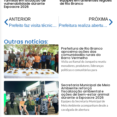
famílias em situação de
equipes em diferentes regiões
vulnerabilidade durante
de Rio Branco
Expoacre 2026
ANTERIOR
PRÓXIMA
Prefeito faz visita técnica para acompanhar de perto montagem da decoração natalina
Prefeitura realiza abertura dos 16 dias de ativismo pelo fim da violência contra a mulher
Outras notícias:
Prefeitura de Rio Branco
aproxima ações das
comunidades rurais do
Barro Vermelho
Visita ao Ramal do Junqueira reuniu
moradores, produtores, lideranças
políticas e comunitárias para
Secretaria Municipal de Meio
Ambiente reforça
fiscalização ambiental e
ações de bem-estar animal
durante a Expoacre 2026
Equipes da Secretaria Municipal de
Meio Ambiente acompanham desde a
cavalgada de abertura