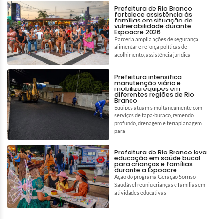
Prefeitura de Rio Branco
fortalece assistência às
famílias em situação de
vulnerabilidade durante
Expoacre 2026
Parceria amplia ações de segurança
alimentar e reforça políticas de
acolhimento, assistência jurídica
Prefeitura intensifica
manutenção viária e
mobiliza equipes em
diferentes regiões de Rio
Branco
Equipes atuam simultaneamente com
serviços de tapa-buraco, remendo
profundo, drenagem e terraplanagem
para
Prefeitura de Rio Branco leva
educação em saúde bucal
para crianças e famílias
durante a Expoacre
Ação do programa Geração Sorriso
Saudável reuniu crianças e famílias em
atividades educativas