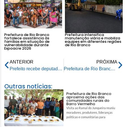
Prefeitura de Rio Branco
Prefeitura intensifica
fortalece assistência às
manutenção viária e mobiliza
famílias em situação de
equipes em diferentes regiões
vulnerabilidade durante
de Rio Branco
Expoacre 2026
ANTERIOR
PRÓXIMA
Prefeito recebe deputado federal Ulisses e equipe idealizadora da “Corrida Azul”
Prefeitura de Rio Branco anuncia Uraps que abrirão até às 22h
Outras notícias:
Prefeitura de Rio Branco
aproxima ações das
comunidades rurais do
Barro Vermelho
Visita ao Ramal do Junqueira reuniu
moradores, produtores, lideranças
políticas e comunitárias para