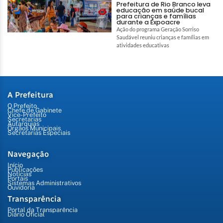
Prefeitura de Rio Branco leva
educação em saúde bucal
para crianças e famílias
durante a Expoacre
Ação do programa Geração Sorriso
Saudável reuniu crianças e famílias em
atividades educativas
A Prefeitura
O Prefeito
Chefe de Gabinete
Vice-Prefeito
Secretarias
Autarquias
Órgãos Municipais
Secretarias Especiais
Navegação
Início
Publicações
Notícias
Portais
Sistemas Administrativos
Ouvidoria
Transparência
Portal da Transparência
Diário Oficial