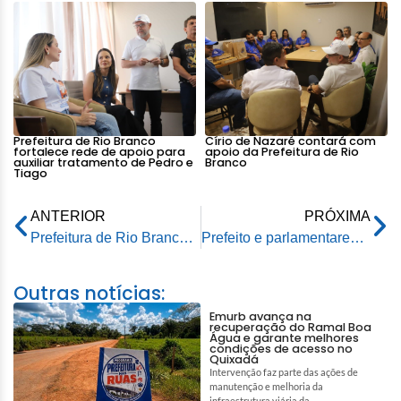
Prefeitura de Rio Branco
Círio de Nazaré contará com
fortalece rede de apoio para
apoio da Prefeitura de Rio
auxiliar tratamento de Pedro e
Branco
Tiago
ANTERIOR
PRÓXIMA
Prefeitura de Rio Branco e Governo do Acre firmam parceria para recuperação de ramais na zona rural
Prefeito e parlamentares participam de evento da FIEAC em agradecimento à redução do IPTU
Outras notícias:
Emurb avança na
recuperação do Ramal Boa
Água e garante melhores
condições de acesso no
Quixadá
Intervenção faz parte das ações de
manutenção e melhoria da
infraestrutura viária da