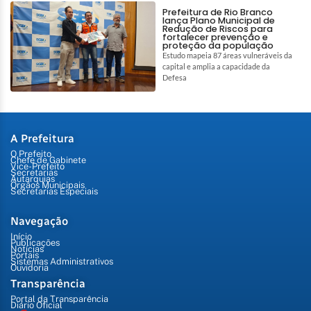
Prefeitura de Rio Branco
lança Plano Municipal de
Redução de Riscos para
fortalecer prevenção e
proteção da população
Estudo mapeia 87 áreas vulneráveis da
capital e amplia a capacidade da
Defesa
A Prefeitura
O Prefeito
Chefe de Gabinete
Vice-Prefeito
Secretarias
Autarquias
Órgãos Municipais
Secretarias Especiais
Navegação
Início
Publicações
Notícias
Portais
Sistemas Administrativos
Ouvidoria
Transparência
Portal da Transparência
Diário Oficial