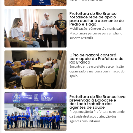
Prefeitura de Rio Branco
fortalece rede de apoio
para auxiliar tratamento de
Pedro e Tiago
Mobilização reúne gestão municipal,
Maçonaria e parceiros para ampliar o
suporte à família
Círio de Nazaré contará
com apoio da Prefeitura de
Rio Branco
Encontro entre o prefeito e a comissão
organizadora marcou a confirmação do
apoio
Prefeitura de Rio Branco leva
prevenção à Expoacre e
destaca trabalho dos
agentes de saúde
Programação da Prefeitura no estande
da Saúde destacou a atuação dos
agentes comunitários