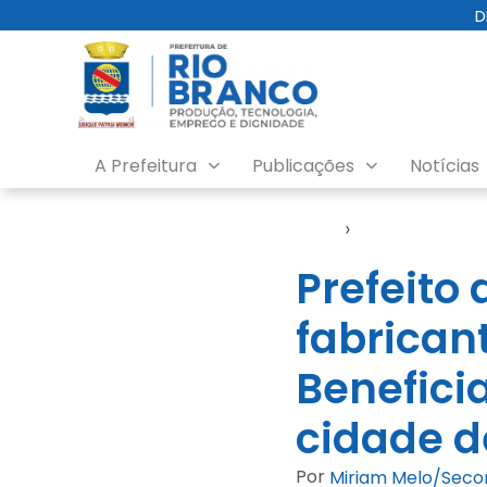
D
A Prefeitura
Publicações
Notícias
Início
›
Agronegócio
Prefeito 
fabrican
Benefic
cidade d
Por
Miriam Melo/Sec