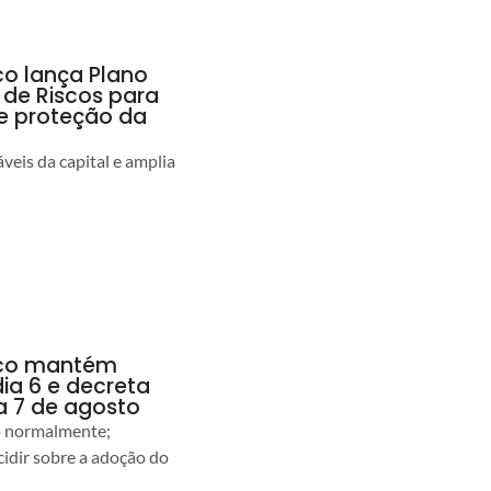
co lança Plano
 de Riscos para
 e proteção da
veis da capital e amplia
anco mantém
dia 6 e decreta
a 7 de agosto
ão normalmente;
idir sobre a adoção do