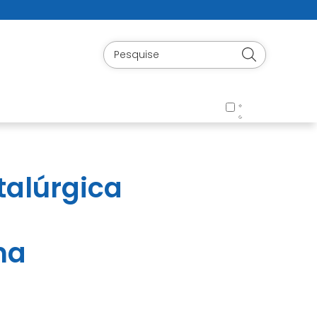
talúrgica
na