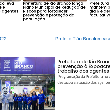
nco leva
Prefeitura de Rio Branco lança
Prefeitura
e e
Plano Municipal de Redução de
mantém po
s agentes
Riscos para fortalecer
dia 6 e d
prevenção e proteção da
facultati
população
022
Prefeitura de Rio Bran
prevenção à Expoacre
trabalho dos agentes
Programação da Prefeitura no 
destacou a atuação dos agente