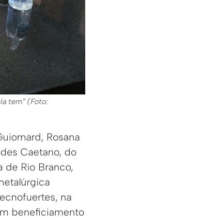
la tem” (Foto:
Guiomard, Rosana
ides Caetano, do
a de Rio Branco,
metalúrgica
ecnofuertes, na
a em beneficiamento