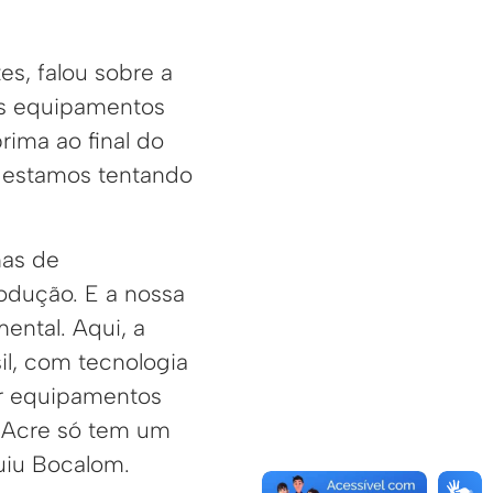
es, falou sobre a
os equipamentos
rima ao final do
 estamos tentando
has de
odução. E a nossa
ntal. Aqui, a
il, com tecnologia
ir equipamentos
O Acre só tem um
luiu Bocalom.