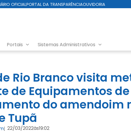
IÁRIO OFICIAL
PORTAL DA TRANSPARÊNCIA
OUVIDORIA
Portais
Sistemas Administrativos
de Rio Branco visita me
te de Equipamentos de
iamento do amendoim 
e Tupã
22/03/2022
às
19:02
om
|