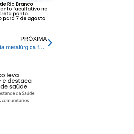
 de Rio Branco
nto facultativo no
ecreta ponto
vo para 7 de agosto
PRÓXIMA
Prefeito Tião Bocalom visita metalúrgica fabricante de Equipamentos de Beneficiamento do amendoim na cidade de Tupã
co leva
 e destaca
 de saúde
estande da Saúde
s comunitários