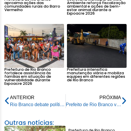
aproxima ações das
Ambiente reforça fiscalização
comunidades rurais do Barro
ambiental e ações de bem-
Vermelho
estar animal durante a
Expoacre 2026
Prefeitura de Rio Branco
Prefeitura intensifica
fortalece assistência às
manutenção viária e mobiliza
famílias em situação de
equipes em diferentes regiões
vulnerabilidade durante
de Rio Branco
Expoacre 2026
ANTERIOR
PRÓXIMA
Rio Branco debate políticas públicas da água no 1º Encontro de Municípios pela Água
Prefeito de Rio Branco visita Policlínica Barral y Barral e reforça investimentos na saúde de Rio Branco
Outras notícias:
Prefeitura de Rio Branco