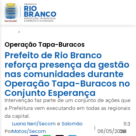
Início
›
Emurb
Operação Tapa-Buracos
Prefeito de Rio Branco
reforça presença da gestão
nas comunidades durante
Operação Tapa-Buracos no
Conjunto Esperança
Intervenção faz parte de um conjunto de ações que
a Prefeitura vem executando em todas as regionais
da capital.
Luana Neri/Secom
e
Salomão
11:3
|
Por
Matos/Secom
06/05/2026
às
4