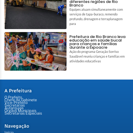
diferentes regiões de Rio
Branco
Equipes atuam simultaneamente com
serviços de tapa-buraco, remendo
profundo, drenagem e terraplanagem
para
Prefeitura de Rio Branco leva
educação em saúde bucal
para crianças e famílias
durante a Expoacre
Ação do programa Geração Sorriso
Saudável reuniu crianças e famílias em
atividades educativas
A Prefeitura
O Prefeito
Chefe de Gabinete
Vice-Prefeito
Secretarias
Autarquias
Órgãos Municipais
Secretarias Especiais
Navegação
Início