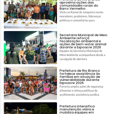
aproxima ações das
comunidades rurais do
Barro Vermelho
Visita ao Ramal do Junqueira reuniu
moradores, produtores, lideranças
políticas e comunitárias para
Secretaria Municipal de Meio
Ambiente reforça
fiscalização ambiental e
ações de bem-estar animal
durante a Expoacre 2026
Equipes da Secretaria Municipal de
Meio Ambiente acompanham desde a
cavalgada de abertura
Prefeitura de Rio Branco
fortalece assistência às
famílias em situação de
vulnerabilidade durante
Expoacre 2026
Parceria amplia ações de segurança
alimentar e reforça políticas de
acolhimento, assistência jurídica
Prefeitura intensifica
manutenção viária e
mobiliza equipes em