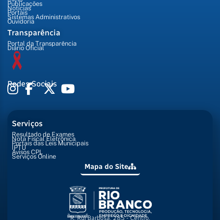
Publicações
Notícias
Portais
Sistemas Administrativos
Ouvidoria
Transparência
Portal da Transparência
Diário Oficial
Redes Sociais
Serviços
Resultado de Exames
Nota Fiscal Eletrônica
Portais das Leis Municipais
IPTU
Avisos CPL
Serviços Online
Mapa do Site
R. Rui Barbosa, 285 - Centro,