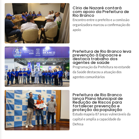
Círio de Nazaré contará
com apoio da Prefeitura de
Rio Branco
Encontro entre o prefeito e a comissão
organizadora marcou a confirmação do
apoio
Prefeitura de Rio Branco leva
prevenção à Expoacre e
destaca trabalho dos
agentes de saúde
Programação da Prefeitura no estande
da Saúde destacou a atuação dos
agentes comunitários
Prefeitura de Rio Branco
lança Plano Municipal de
Redução de Riscos para
fortalecer prevenção e
proteção da população
Estudo mapeia 87 áreas vulneráveis da
capital e amplia a capacidade da
Defesa