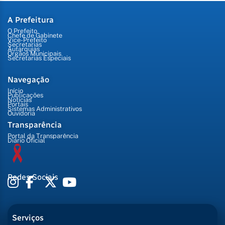
A Prefeitura
O Prefeito
Chefe de Gabinete
Vice-Prefeito
Secretarias
Autarquias
Órgãos Municipais
Secretarias Especiais
Navegação
Início
Publicações
Notícias
Portais
Sistemas Administrativos
Ouvidoria
Transparência
Portal da Transparência
Diário Oficial
Redes Sociais
Serviços