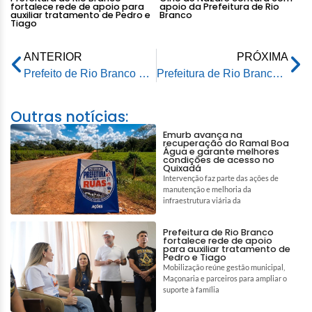
fortalece rede de apoio para
apoio da Prefeitura de Rio
auxiliar tratamento de Pedro e
Branco
Tiago
ANTERIOR
PRÓXIMA
Prefeito de Rio Branco participa de evento no ramal Barro Alto e destaca investimentos no campo
Prefeitura de Rio Branco proporciona atendimento odontológico a servidores
Outras notícias:
Emurb avança na
recuperação do Ramal Boa
Água e garante melhores
condições de acesso no
Quixadá
Intervenção faz parte das ações de
manutenção e melhoria da
infraestrutura viária da
Prefeitura de Rio Branco
fortalece rede de apoio
para auxiliar tratamento de
Pedro e Tiago
Mobilização reúne gestão municipal,
Maçonaria e parceiros para ampliar o
suporte à família