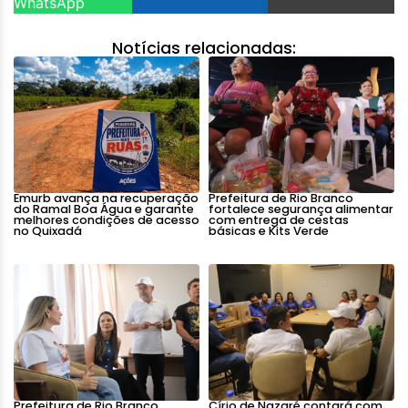
WhatsApp
Notícias relacionadas:
Emurb avança na recuperação
Prefeitura de Rio Branco
do Ramal Boa Água e garante
fortalece segurança alimentar
melhores condições de acesso
com entrega de cestas
no Quixadá
básicas e Kits Verde
Prefeitura de Rio Branco
Círio de Nazaré contará com