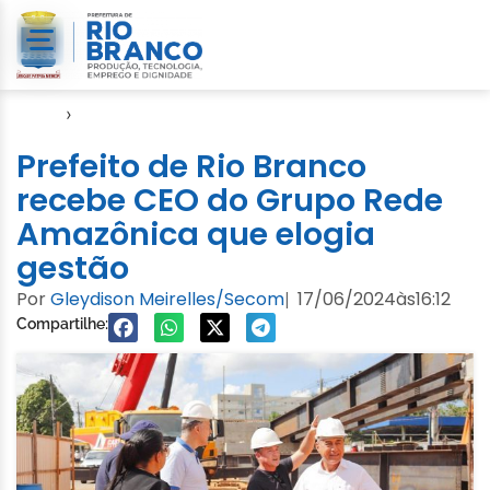
Início
›
Notícias
Prefeito de Rio Branco
recebe CEO do Grupo Rede
Amazônica que elogia
gestão
Por
Gleydison Meirelles/Secom
17/06/2024
às
16:12
|
Compartilhe: