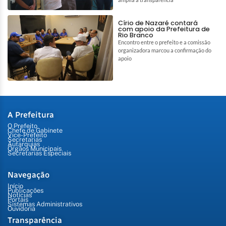
Círio de Nazaré contará
com apoio da Prefeitura de
Rio Branco
Encontro entre o prefeito e a comissão
organizadora marcou a confirmação do
apoio
A Prefeitura
O Prefeito
Chefe de Gabinete
Vice-Prefeito
Secretarias
Autarquias
Órgãos Municipais
Secretarias Especiais
Navegação
Início
Publicações
Notícias
Portais
Sistemas Administrativos
Ouvidoria
Transparência