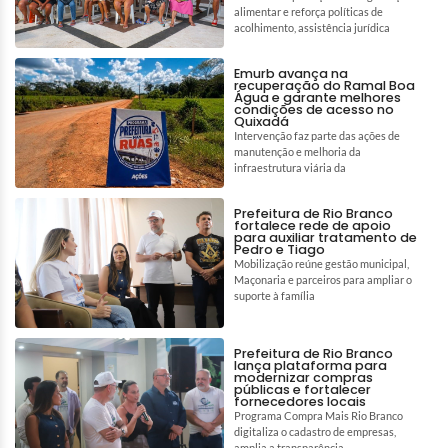
alimentar e reforça políticas de
acolhimento, assistência jurídica
Emurb avança na
recuperação do Ramal Boa
Água e garante melhores
condições de acesso no
Quixadá
Intervenção faz parte das ações de
manutenção e melhoria da
infraestrutura viária da
Prefeitura de Rio Branco
fortalece rede de apoio
para auxiliar tratamento de
Pedro e Tiago
Mobilização reúne gestão municipal,
Maçonaria e parceiros para ampliar o
suporte à família
Prefeitura de Rio Branco
lança plataforma para
modernizar compras
públicas e fortalecer
fornecedores locais
Programa Compra Mais Rio Branco
digitaliza o cadastro de empresas,
amplia a transparência