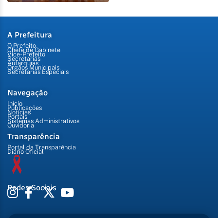
A Prefeitura
O Prefeito
Chefe de Gabinete
Vice-Prefeito
Secretarias
Autarquias
Órgãos Municipais
Secretarias Especiais
Navegação
Início
Publicações
Notícias
Portais
Sistemas Administrativos
Ouvidoria
Transparência
Portal da Transparência
Diário Oficial
Redes Sociais