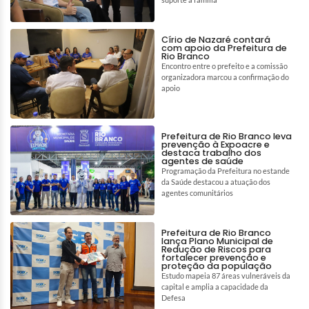
Círio de Nazaré contará
com apoio da Prefeitura de
Rio Branco
Encontro entre o prefeito e a comissão
organizadora marcou a confirmação do
apoio
Prefeitura de Rio Branco leva
prevenção à Expoacre e
destaca trabalho dos
agentes de saúde
Programação da Prefeitura no estande
da Saúde destacou a atuação dos
agentes comunitários
Prefeitura de Rio Branco
lança Plano Municipal de
Redução de Riscos para
fortalecer prevenção e
proteção da população
Estudo mapeia 87 áreas vulneráveis da
capital e amplia a capacidade da
Defesa