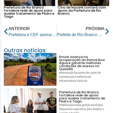
Prefeitura de Rio Branco
Círio de Nazaré contará com
fortalece rede de apoio para
apoio da Prefeitura de Rio
auxiliar tratamento de Pedro e
Branco
Tiago
ANTERIOR
PRÓXIMA
Prefeitura e CEF assinam termo para eficiência energética e melhorias na gestão pública
Prefeito de Rio Branco prestigia 80 anos da Assembleia de Deus
Outras notícias:
Emurb avança na
recuperação do Ramal Boa
Água e garante melhores
condições de acesso no
Quixadá
Intervenção faz parte das ações de
manutenção e melhoria da
infraestrutura viária da
Prefeitura de Rio Branco
fortalece rede de apoio
para auxiliar tratamento de
Pedro e Tiago
Mobilização reúne gestão municipal,
Maçonaria e parceiros para ampliar o
suporte à família