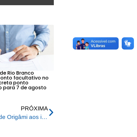
 de Rio Branco
nto facultativo no
ecreta ponto
vo para 7 de agosto
PRÓXIMA
Prefeitura oferece oficina de Origâmi aos idosos do Cras Novo Horizonte, no Horto Florestal