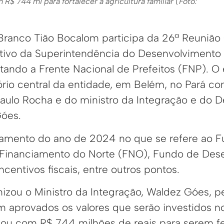
R$ 744 mi para fortalecer a agricultura familiar (Foto:
 Branco Tião Bocalom participa da 26ª Reunião 
ativo da Superintendência do Desenvolvimento
tando a Frente Nacional de Prefeitos (FNP). O
tório central da entidade, em Belém, no Pará c
aulo Rocha e do ministro da Integração e do 
Góes.
jamento do ano de 2024 no que se refere ao 
 Financiamento do Norte (FNO), Fundo de Des
centivos fiscais, entre outros pontos.
nizou o Ministro da Integração, Waldez Góes, 
m aprovados os valores que serão investidos 
cou com R$ 744 milhões de reais para serem fe