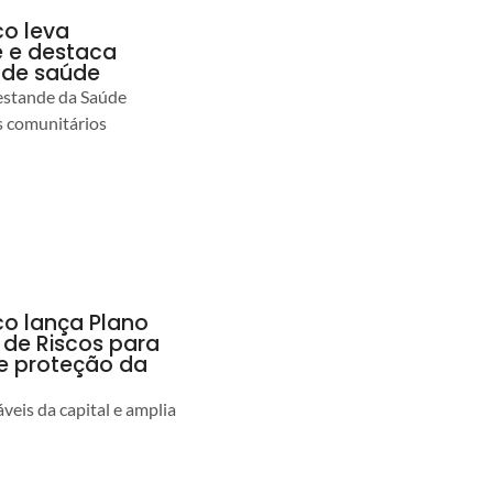
co leva
 e destaca
 de saúde
estande da Saúde
s comunitários
co lança Plano
 de Riscos para
 e proteção da
veis da capital e amplia