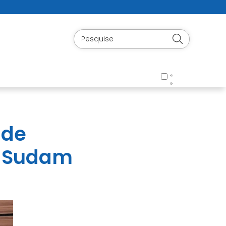
 de
a Sudam