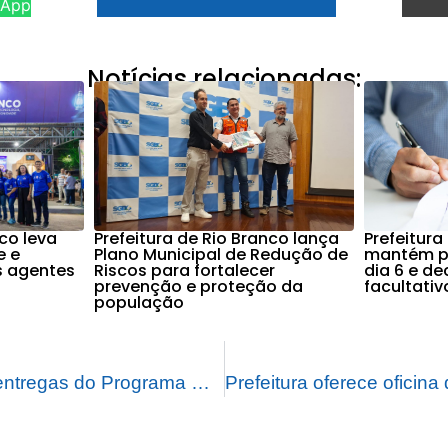
sApp
Notícias relacionadas:
nco leva
Prefeitura de Rio Branco lança
Prefeitura
e e
Plano Municipal de Redução de
mantém po
s agentes
Riscos para fortalecer
dia 6 e d
prevenção e proteção da
facultati
população
Prefeitura realiza entregas do Programa Recomeço para Famílias no bairro Ayrton Sena