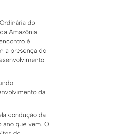
Ordinária do
 da Amazônia
 encontro é
om a presença do
Desenvolvimento
Fundo
envolvimento da
pela condução da
no ano que vem. O
itos de