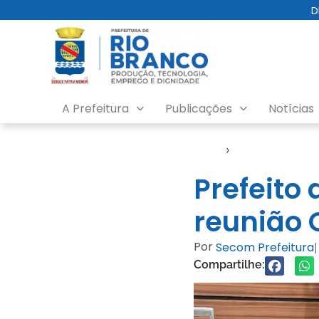
D
A Prefeitura
Publicações
Notícias
Início
›
Evento
Prefeito 
reunião 
Por
Secom Prefeitura
|
Compartilhe: