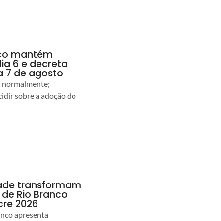
anco mantém
dia 6 e decreta
a 7 de agosto
ão normalmente;
idir sobre a adoção do
idade transformam
de Rio Branco
cre 2026
anco apresenta