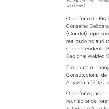
Estado do Acre fica com 
Assecom)
O prefeito de Rio
Conselho Deliber
(Condel) represen
realizado no audi
superintendente P
Regional Waldez 
Em pauta o plane
Constitucional de
Amazônia (FDA), in
O prefeito parabe
reunião onde fora
Estado do Acre fi