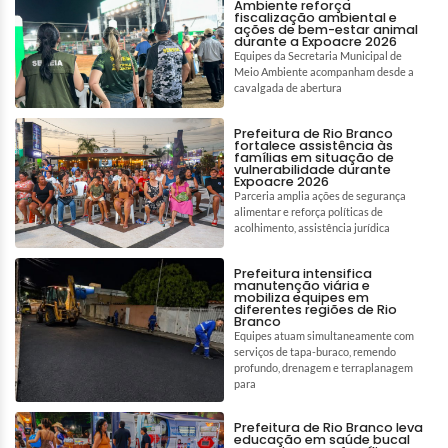
Ambiente reforça
fiscalização ambiental e
ações de bem-estar animal
durante a Expoacre 2026
Equipes da Secretaria Municipal de
Meio Ambiente acompanham desde a
cavalgada de abertura
Prefeitura de Rio Branco
fortalece assistência às
famílias em situação de
vulnerabilidade durante
Expoacre 2026
Parceria amplia ações de segurança
alimentar e reforça políticas de
acolhimento, assistência jurídica
Prefeitura intensifica
manutenção viária e
mobiliza equipes em
diferentes regiões de Rio
Branco
Equipes atuam simultaneamente com
serviços de tapa-buraco, remendo
profundo, drenagem e terraplanagem
para
Prefeitura de Rio Branco leva
educação em saúde bucal