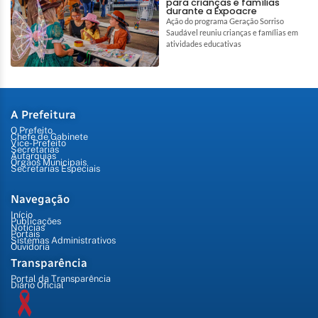
para crianças e famílias
durante a Expoacre
Ação do programa Geração Sorriso
Saudável reuniu crianças e famílias em
atividades educativas
A Prefeitura
O Prefeito
Chefe de Gabinete
Vice-Prefeito
Secretarias
Autarquias
Órgãos Municipais
Secretarias Especiais
Navegação
Início
Publicações
Notícias
Portais
Sistemas Administrativos
Ouvidoria
Transparência
Portal da Transparência
Diário Oficial