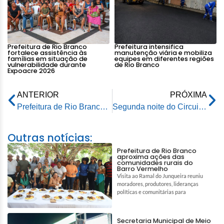
Prefeitura de Rio Branco
Prefeitura intensifica
fortalece assistência às
manutenção viária e mobiliza
famílias em situação de
equipes em diferentes regiões
vulnerabilidade durante
de Rio Branco
Expoacre 2026
ANTERIOR
PRÓXIMA
Prefeitura de Rio Branco realiza obras no Ramal do Amor depois de anos de descaso
Segunda noite do Circuito Junino promovido pela prefeitura é sucesso de público e organização
Outras notícias:
Prefeitura de Rio Branco
aproxima ações das
comunidades rurais do
Barro Vermelho
Visita ao Ramal do Junqueira reuniu
moradores, produtores, lideranças
políticas e comunitárias para
Secretaria Municipal de Meio