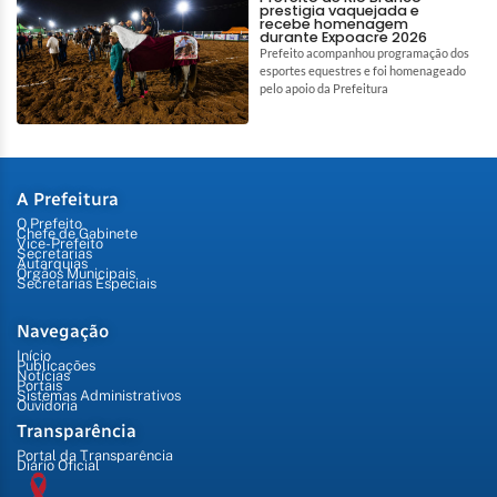
prestigia vaquejada e
recebe homenagem
durante Expoacre 2026
Prefeito acompanhou programação dos
esportes equestres e foi homenageado
pelo apoio da Prefeitura
A Prefeitura
O Prefeito
Chefe de Gabinete
Vice-Prefeito
Secretarias
Autarquias
Órgãos Municipais
Secretarias Especiais
Navegação
Início
Publicações
Notícias
Portais
Sistemas Administrativos
Ouvidoria
Transparência
Portal da Transparência
Diário Oficial