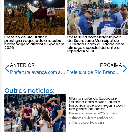
Prefeito de Rio Branco
Prefeitura homenageia pais
prestigia vaquejada e recebe
da Secretaria Municipal de
homenagem durante Expoacre
Cuidados com a Cidade com
2026
almoço especial durante a
Expoacre 2026
ANTERIOR
PRÓXIMA
Prefeitura avança com amplas frentes de serviços nos bairros da capital
Prefeitura de Rio Branco convoca mais de 100 profissionais do processo seletivo da Educação
Outras notícias:
Última noite da Expoacre
termina com novos lares e
histórias que começam com
um gesto de amor
Durante a Expoacre 2026, famílias e
visitantes puderam conhecer os
animais disponíveis para