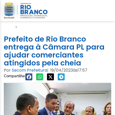
Início
›
Cheia 2023
Prefeito de Rio Branco
entrega à Câmara PL para
ajudar comerciantes
atingidos pela cheia
Por
Secom Prefeitura
19/04/2023
às
17:57
|
Compartilhe: