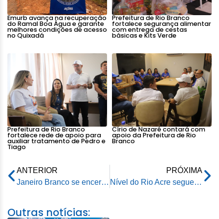
Emurb avança na recuperação
Prefeitura de Rio Branco
do Ramal Boa Água e garante
fortalece segurança alimentar
melhores condições de acesso
com entrega de cestas
no Quixadá
básicas e Kits Verde
Prefeitura de Rio Branco
Círio de Nazaré contará com
fortalece rede de apoio para
apoio da Prefeitura de Rio
auxiliar tratamento de Pedro e
Branco
Tiago
ANTERIOR
PRÓXIMA
Janeiro Branco se encerra reforçando que cuidado com a saúde mental deve acontecer o ano inteiro
Nível do Rio Acre segue em elevação e permanece acima da cota de transbordo em Rio Branco
Outras notícias: