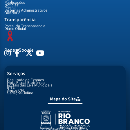
Publicações
Notícias
Portais
Sistemas Administrativos
Ouvidoria
Transparência
Portal da Transparência
Diário Oficial
Redes Sociais
Serviços
Resultado de Exames
Nota Fiscal Eletrônica
Portais das Leis Municipais
IPTU
Avisos CPL
Serviços Online
Mapa do Site
R. Rui Barbosa, 285 - Centro,