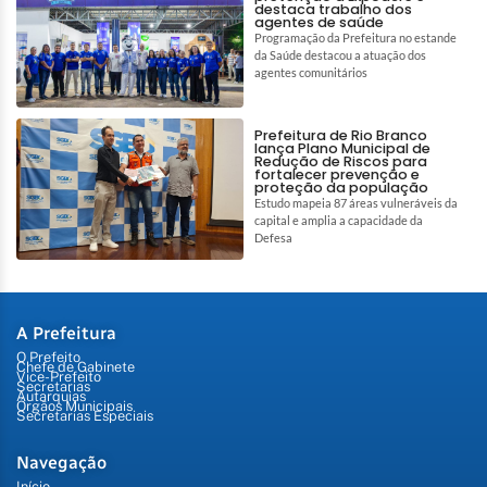
destaca trabalho dos
agentes de saúde
Programação da Prefeitura no estande
da Saúde destacou a atuação dos
agentes comunitários
Prefeitura de Rio Branco
lança Plano Municipal de
Redução de Riscos para
fortalecer prevenção e
proteção da população
Estudo mapeia 87 áreas vulneráveis da
capital e amplia a capacidade da
Defesa
A Prefeitura
O Prefeito
Chefe de Gabinete
Vice-Prefeito
Secretarias
Autarquias
Órgãos Municipais
Secretarias Especiais
Navegação
Início