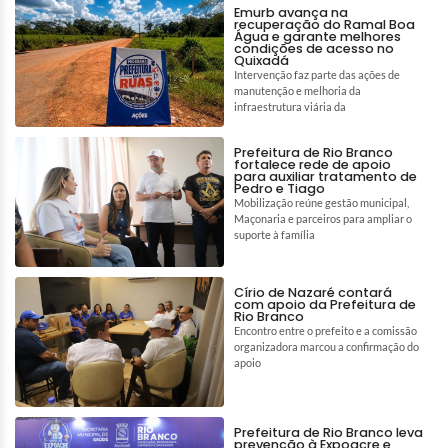
Emurb avança na
recuperação do Ramal Boa
Água e garante melhores
condições de acesso no
Quixadá
Intervenção faz parte das ações de
manutenção e melhoria da
infraestrutura viária da
Prefeitura de Rio Branco
fortalece rede de apoio
para auxiliar tratamento de
Pedro e Tiago
Mobilização reúne gestão municipal,
Maçonaria e parceiros para ampliar o
suporte à família
Círio de Nazaré contará
com apoio da Prefeitura de
Rio Branco
Encontro entre o prefeito e a comissão
organizadora marcou a confirmação do
apoio
Prefeitura de Rio Branco leva
prevenção à Expoacre e