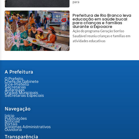
para
Prefeitura de Rio Branco leva
educação em saúde bucal
para crianças e famílias
durante a Expoacre
Ação do programa Geração Sorriso
Saudável reuniu crianças e famílias em
atividades educativas
A Prefeitura
O Prefeito
Chefe de Gabinete
Vice-Prefeito
Secretarias
Autarquias
Órgãos Municipais
Secretarias Especiais
Navegação
Início
Publicações
Notícias
Portais
Sistemas Administrativos
Ouvidoria
Transparência