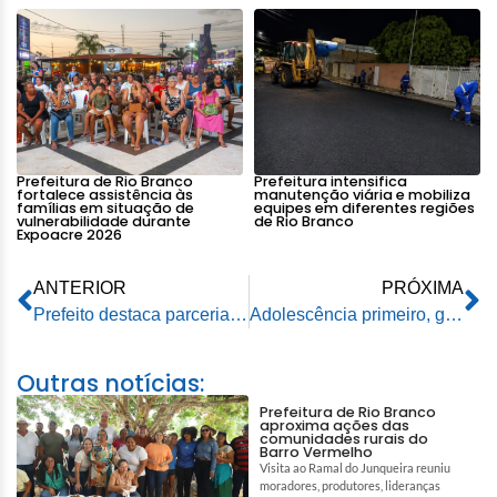
Prefeitura de Rio Branco
Prefeitura intensifica
fortalece assistência às
manutenção viária e mobiliza
famílias em situação de
equipes em diferentes regiões
vulnerabilidade durante
de Rio Branco
Expoacre 2026
ANTERIOR
PRÓXIMA
Prefeito destaca parceria entre poder público e instituições filantrópicas em apoio à Casa de Apoio mantida pela Maçonaria
Adolescência primeiro, gravidez depois: Prefeitura de Rio Branco promove capacitação e mutirão inédito para prevenir gravidez precoce
Outras notícias:
Prefeitura de Rio Branco
aproxima ações das
comunidades rurais do
Barro Vermelho
Visita ao Ramal do Junqueira reuniu
moradores, produtores, lideranças