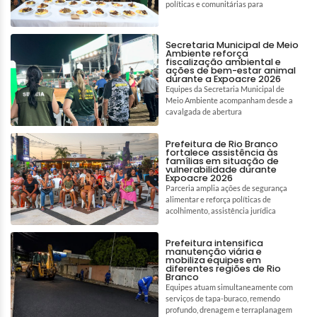
políticas e comunitárias para
Secretaria Municipal de Meio
Ambiente reforça
fiscalização ambiental e
ações de bem-estar animal
durante a Expoacre 2026
Equipes da Secretaria Municipal de
Meio Ambiente acompanham desde a
cavalgada de abertura
Prefeitura de Rio Branco
fortalece assistência às
famílias em situação de
vulnerabilidade durante
Expoacre 2026
Parceria amplia ações de segurança
alimentar e reforça políticas de
acolhimento, assistência jurídica
Prefeitura intensifica
manutenção viária e
mobiliza equipes em
diferentes regiões de Rio
Branco
Equipes atuam simultaneamente com
serviços de tapa-buraco, remendo
profundo, drenagem e terraplanagem