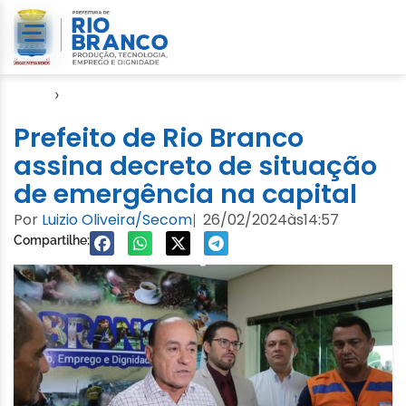
Início
›
Defesa Civil
Prefeito de Rio Branco
assina decreto de situação
de emergência na capital
Por
Luizio Oliveira/Secom
26/02/2024
às
14:57
|
Compartilhe: