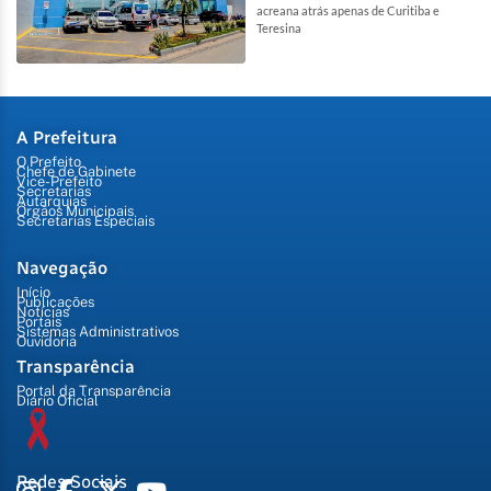
acreana atrás apenas de Curitiba e
Teresina
A Prefeitura
O Prefeito
Chefe de Gabinete
Vice-Prefeito
Secretarias
Autarquias
Órgãos Municipais
Secretarias Especiais
Navegação
Início
Publicações
Notícias
Portais
Sistemas Administrativos
Ouvidoria
Transparência
Portal da Transparência
Diário Oficial
Redes Sociais