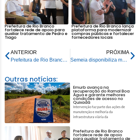
Prefeitura de Rio Branco
Prefeitura de Rio Branco lança
fortalece rede de apoio para
plataforma para modernizar
auxiliar tratamento de Pedro e
compras públicas e fortalecer
Tiago
fornecedores locais
ANTERIOR
PRÓXIMA
Prefeitura de Rio Branco começa a receber desabrigados no Parque de Exposições
Semeia disponibiliza mais de seis mil quilos de adubo produzidos na Utre a serem utilizados em hortas em escola e comunitárias
Outras notícias:
Emurb avança na
recuperação do Ramal Boa
Água e garante melhores
condições de acesso no
Quixadá
Intervenção faz parte das ações de
manutenção e melhoria da
infraestrutura viária da
Prefeitura de Rio Branco
fortalece rede de apoio
para auxiliar tratamento de