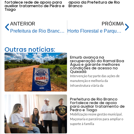
fortalece rede de apoio para
apoio da Prefeitura de Rio
auxiliar tratamento de Pedro e
Branco
Tiago
ANTERIOR
PRÓXIMA
Prefeitura de Rio Branco avança em investimentos na infraestrutura viária da cidade
Horto Florestal e Parque Chico Mendes vão abrir normalmente no feriadão
Outras notícias:
Emurb avança na
recuperação do Ramal Boa
Água e garante melhores
condições de acesso no
Quixadá
Intervenção faz parte das ações de
manutenção e melhoria da
infraestrutura viária da
Prefeitura de Rio Branco
fortalece rede de apoio
para auxiliar tratamento de
Pedro e Tiago
Mobilização reúne gestão municipal,
Maçonaria e parceiros para ampliar o
suporte à família