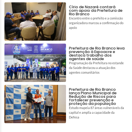
Círio de Nazaré contará
com apoio da Prefeitura de
Rio Branco
Encontro entre o prefeito e a comissão
organizadora marcou a confirmação do
apoio
Prefeitura de Rio Branco leva
prevenção à Expoacre e
destaca trabalho dos
agentes de saúde
Programação da Prefeitura no estande
da Saúde destacou a atuação dos
agentes comunitários
Prefeitura de Rio Branco
lança Plano Municipal de
Redução de Riscos para
fortalecer prevenção e
proteção da população
Estudo mapeia 87 áreas vulneráveis da
capital e amplia a capacidade da
Defesa