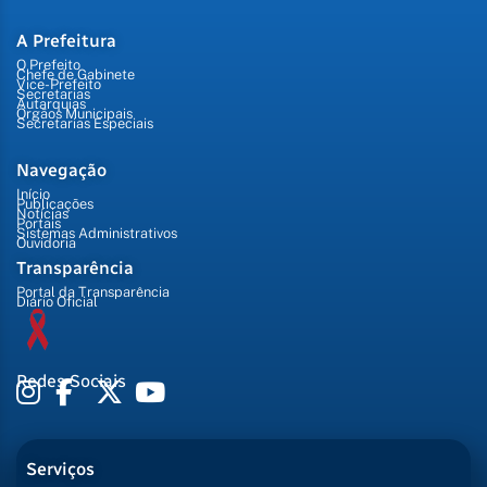
A Prefeitura
O Prefeito
Chefe de Gabinete
Vice-Prefeito
Secretarias
Autarquias
Órgãos Municipais
Secretarias Especiais
Navegação
Início
Publicações
Notícias
Portais
Sistemas Administrativos
Ouvidoria
Transparência
Portal da Transparência
Diário Oficial
Redes Sociais
Serviços