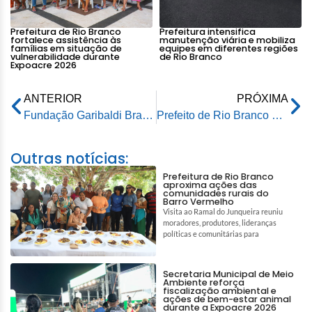
Prefeitura de Rio Branco
Prefeitura intensifica
fortalece assistência às
manutenção viária e mobiliza
famílias em situação de
equipes em diferentes regiões
vulnerabilidade durante
de Rio Branco
Expoacre 2026
ANTERIOR
PRÓXIMA
Fundação Garibaldi Brasil publica Edital para Credenciamento de artistas de Rio Branco
Prefeito de Rio Branco acompanha mobilização no dia “D” de vacinação contra a covid-19 na capital
Outras notícias:
Prefeitura de Rio Branco
aproxima ações das
comunidades rurais do
Barro Vermelho
Visita ao Ramal do Junqueira reuniu
moradores, produtores, lideranças
políticas e comunitárias para
Secretaria Municipal de Meio
Ambiente reforça
fiscalização ambiental e
ações de bem-estar animal
durante a Expoacre 2026