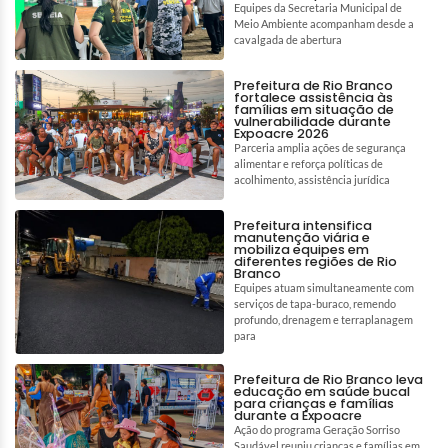
Equipes da Secretaria Municipal de
Meio Ambiente acompanham desde a
cavalgada de abertura
Prefeitura de Rio Branco
fortalece assistência às
famílias em situação de
vulnerabilidade durante
Expoacre 2026
Parceria amplia ações de segurança
alimentar e reforça políticas de
acolhimento, assistência jurídica
Prefeitura intensifica
manutenção viária e
mobiliza equipes em
diferentes regiões de Rio
Branco
Equipes atuam simultaneamente com
serviços de tapa-buraco, remendo
profundo, drenagem e terraplanagem
para
Prefeitura de Rio Branco leva
educação em saúde bucal
para crianças e famílias
durante a Expoacre
Ação do programa Geração Sorriso
Saudável reuniu crianças e famílias em