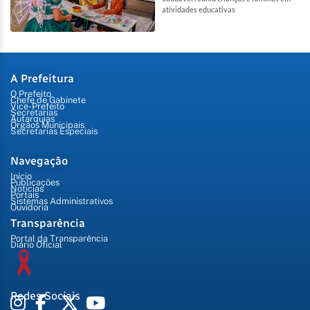
atividades educativas
A Prefeitura
O Prefeito
Chefe de Gabinete
Vice-Prefeito
Secretarias
Autarquias
Órgãos Municipais
Secretarias Especiais
Navegação
Início
Publicações
Notícias
Portais
Sistemas Administrativos
Ouvidoria
Transparência
Portal da Transparência
Diário Oficial
Redes Sociais