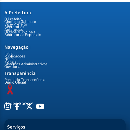
A Prefeitura
O Prefeito
Chefe de Gabinete
Vice-Prefeito
Secretarias
Autarquias
Órgãos Municipais
Secretarias Especiais
Navegação
Início
Publicações
Notícias
Portais
Sistemas Administrativos
Ouvidoria
Transparência
Portal da Transparência
Diário Oficial
Redes Sociais
Serviços