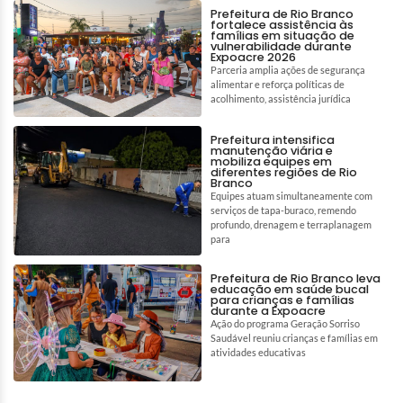
Prefeitura de Rio Branco
fortalece assistência às
famílias em situação de
vulnerabilidade durante
Expoacre 2026
Parceria amplia ações de segurança
alimentar e reforça políticas de
acolhimento, assistência jurídica
Prefeitura intensifica
manutenção viária e
mobiliza equipes em
diferentes regiões de Rio
Branco
Equipes atuam simultaneamente com
serviços de tapa-buraco, remendo
profundo, drenagem e terraplanagem
para
Prefeitura de Rio Branco leva
educação em saúde bucal
para crianças e famílias
durante a Expoacre
Ação do programa Geração Sorriso
Saudável reuniu crianças e famílias em
atividades educativas