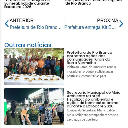
vulnerabilidade durante
de Rio Branco
Expoacre 2026
ANTERIOR
PRÓXIMA
Prefeitura de Rio Branco realiza trabalhos de tapa buracos e recapeamento no Conjunto Tucumã
Prefeitura entrega Kit Equipagem aos Conselhos Tutelares de Rio Branco
Outras notícias:
Prefeitura de Rio Branco
aproxima ações das
comunidades rurais do
Barro Vermelho
Visita ao Ramal do Junqueira reuniu
moradores, produtores, lideranças
políticas e comunitárias para
Secretaria Municipal de Meio
Ambiente reforça
fiscalização ambiental e
ações de bem-estar animal
durante a Expoacre 2026
Equipes da Secretaria Municipal de
Meio Ambiente acompanham desde a
cavalgada de abertura