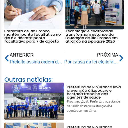
Prefeitura de Rio Branco
Tecnologia e criatividade
mantém ponto facultativo no
transformam estande da
dia 6 e decreta ponto
Educação de Rio Branco em
facultativo para 7 de agosto
atração na Expoacre 2026
ANTERIOR
PRÓXIMA
Prefeito assina ordem de serviço para revitalização da unidade de saúde no Rui Lino
Por causa da lei eleitoral, casas do 1001 Dignidades serão entregues à comunidade após as eleições
Outras notícias:
Prefeitura de Rio Branco leva
prevenção à Expoacre e
destaca trabalho dos
agentes de saúde
Programação da Prefeitura no estande
da Saúde destacou a atuação dos
agentes comunitários
Prefeitura de Rio Branco