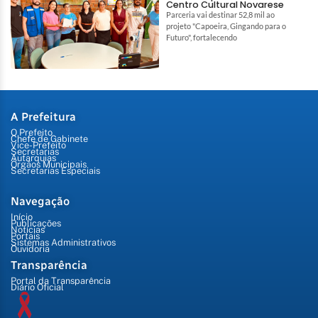
Centro Cultural Novarese
Parceria vai destinar 52,8 mil ao
projeto "Capoeira, Gingando para o
Futuro", fortalecendo
A Prefeitura
O Prefeito
Chefe de Gabinete
Vice-Prefeito
Secretarias
Autarquias
Órgãos Municipais
Secretarias Especiais
Navegação
Início
Publicações
Notícias
Portais
Sistemas Administrativos
Ouvidoria
Transparência
Portal da Transparência
Diário Oficial