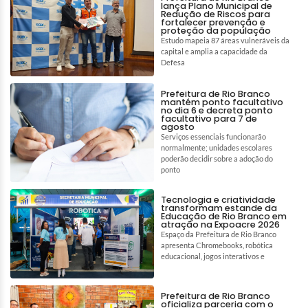
lança Plano Municipal de
Redução de Riscos para
fortalecer prevenção e
proteção da população
Estudo mapeia 87 áreas vulneráveis da
capital e amplia a capacidade da
Defesa
Prefeitura de Rio Branco
mantém ponto facultativo
no dia 6 e decreta ponto
facultativo para 7 de
agosto
Serviços essenciais funcionarão
normalmente; unidades escolares
poderão decidir sobre a adoção do
ponto
Tecnologia e criatividade
transformam estande da
Educação de Rio Branco em
atração na Expoacre 2026
Espaço da Prefeitura de Rio Branco
apresenta Chromebooks, robótica
educacional, jogos interativos e
Prefeitura de Rio Branco
oficializa parceria com o