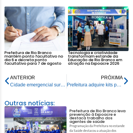
Prefeitura de Rio Branco
Tecnologia e criatividade
mantém ponto facultativo no
transformam estande da
dia 6 e decreta ponto
Educação de Rio Branco em
facultativo para 7 de agosto
atração na Expoacre 2026
ANTERIOR
PRÓXIMA
Cidade emergencial surge em meio à crise da cheia do rio Acre
Prefeitura adquire kits para assistir famílias alagadas que ainda estão em casa e recebe apoio do Exército Brasileiro
Outras notícias:
Prefeitura de Rio Branco leva
prevenção à Expoacre e
destaca trabalho dos
agentes de saúde
Programação da Prefeitura no estande
da Saúde destacou a atuação dos