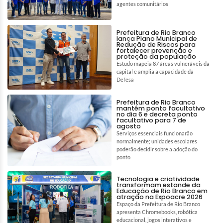
agentes comunitários
Prefeitura de Rio Branco
lança Plano Municipal de
Redução de Riscos para
fortalecer prevenção e
proteção da população
Estudo mapeia 87 áreas vulneráveis da
capital e amplia a capacidade da
Defesa
Prefeitura de Rio Branco
mantém ponto facultativo
no dia 6 e decreta ponto
facultativo para 7 de
agosto
Serviços essenciais funcionarão
normalmente; unidades escolares
poderão decidir sobre a adoção do
ponto
Tecnologia e criatividade
transformam estande da
Educação de Rio Branco em
atração na Expoacre 2026
Espaço da Prefeitura de Rio Branco
apresenta Chromebooks, robótica
educacional, jogos interativos e