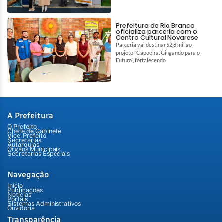
Prefeitura de Rio Branco
oficializa parceria com o
Centro Cultural Novarese
Parceria vai destinar 52,8 mil ao
projeto "Capoeira, Gingando para o
Futuro", fortalecendo
A Prefeitura
O Prefeito
Chefe de Gabinete
Vice-Prefeito
Secretarias
Autarquias
Órgãos Municipais
Secretarias Especiais
Navegação
Início
Publicações
Notícias
Portais
Sistemas Administrativos
Ouvidoria
Transparência