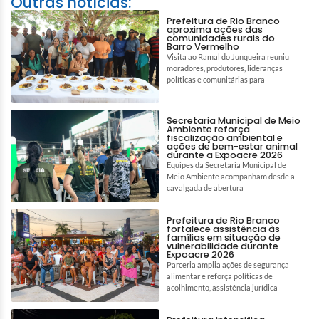
Outras notícias:
Prefeitura de Rio Branco
aproxima ações das
comunidades rurais do
Barro Vermelho
Visita ao Ramal do Junqueira reuniu
moradores, produtores, lideranças
políticas e comunitárias para
Secretaria Municipal de Meio
Ambiente reforça
fiscalização ambiental e
ações de bem-estar animal
durante a Expoacre 2026
Equipes da Secretaria Municipal de
Meio Ambiente acompanham desde a
cavalgada de abertura
Prefeitura de Rio Branco
fortalece assistência às
famílias em situação de
vulnerabilidade durante
Expoacre 2026
Parceria amplia ações de segurança
alimentar e reforça políticas de
acolhimento, assistência jurídica