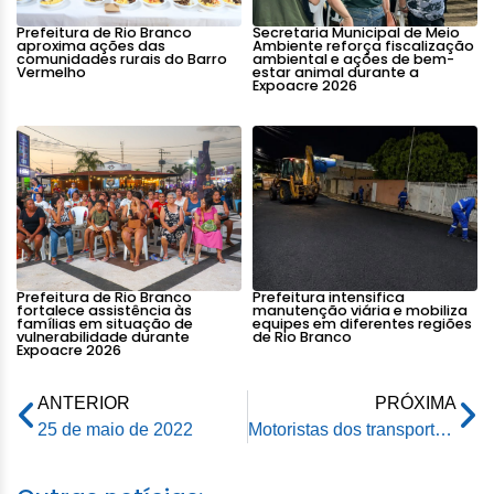
Prefeitura de Rio Branco
Secretaria Municipal de Meio
aproxima ações das
Ambiente reforça fiscalização
comunidades rurais do Barro
ambiental e ações de bem-
Vermelho
estar animal durante a
Expoacre 2026
Prefeitura de Rio Branco
Prefeitura intensifica
fortalece assistência às
manutenção viária e mobiliza
famílias em situação de
equipes em diferentes regiões
vulnerabilidade durante
de Rio Branco
Expoacre 2026
ANTERIOR
PRÓXIMA
25 de maio de 2022
Motoristas dos transportes coletivos agradecem à prefeitura de Rio Branco pelas atuais condições de trabalho