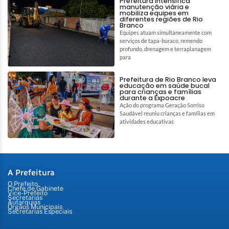
Prefeitura intensifica
manutenção viária e
mobiliza equipes em
diferentes regiões de Rio
Branco
Equipes atuam simultaneamente com
serviços de tapa-buraco, remendo
profundo, drenagem e terraplanagem
para
Prefeitura de Rio Branco leva
educação em saúde bucal
para crianças e famílias
durante a Expoacre
Ação do programa Geração Sorriso
Saudável reuniu crianças e famílias em
atividades educativas
A Prefeitura
O Prefeito
Chefe de Gabinete
Vice-Prefeito
Secretarias
Autarquias
Órgãos Municipais
Secretarias Especiais