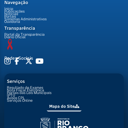
Navegação
Início
Publicações
Notícias
Portais
Sistemas Administrativos
Ouvidoria
Transparência
Portal da Transparência
Diário Oficial
Redes Sociais
Serviços
Resultado de Exames
Nota Fiscal Eletrônica
Portais das Leis Municipais
IPTU
Avisos CPL
Serviços Online
Mapa do Site