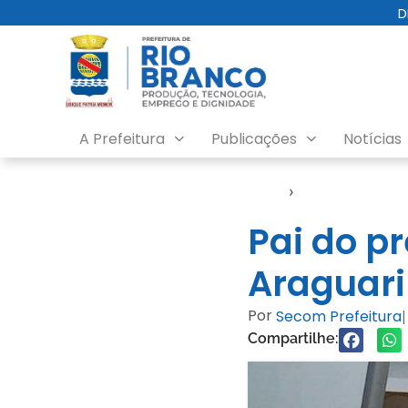
D
A Prefeitura
Publicações
Notícias
Início
›
Nota
Pai do p
Araguari
Por
Secom Prefeitura
|
Compartilhe: