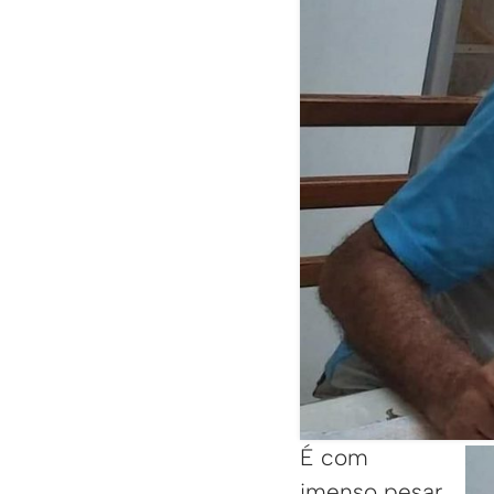
É com
imenso pesar