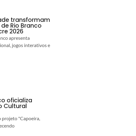
idade transformam
de Rio Branco
cre 2026
anco apresenta
nal, jogos interativos e
o oficializa
 Cultural
o projeto "Capoeira,
lecendo