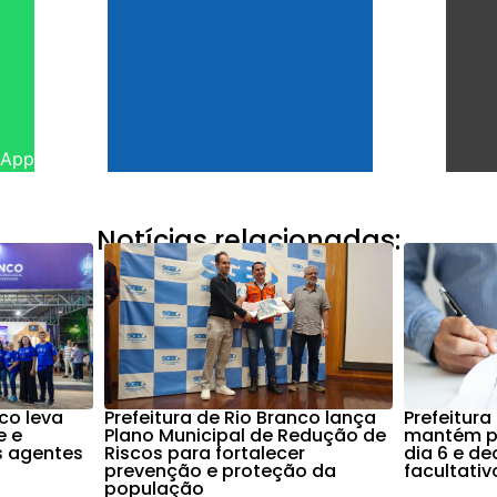
sApp
Notícias relacionadas:
nco leva
Prefeitura de Rio Branco lança
Prefeitura
e e
Plano Municipal de Redução de
mantém po
s agentes
Riscos para fortalecer
dia 6 e d
prevenção e proteção da
facultati
população