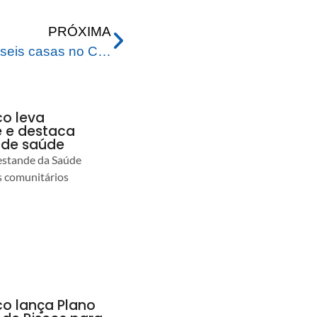
PRÓXIMA
Desmoronamento destrói seis casas no Cidade Nova, prefeito anuncia aluguel social às famílias atingidas
co leva
 e destaca
 de saúde
estande da Saúde
s comunitários
co lança Plano