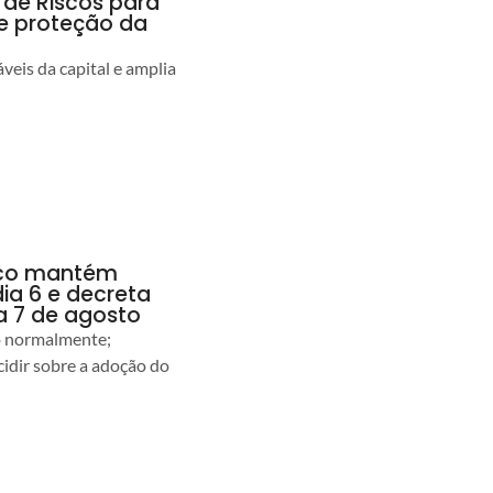
 de Riscos para
 e proteção da
veis da capital e amplia
anco mantém
dia 6 e decreta
a 7 de agosto
ão normalmente;
idir sobre a adoção do