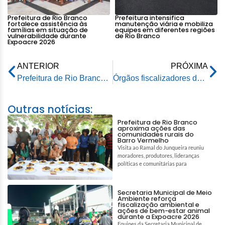
Prefeitura de Rio Branco
Prefeitura intensifica
fortalece assistência às
manutenção viária e mobiliza
famílias em situação de
equipes em diferentes regiões
vulnerabilidade durante
de Rio Branco
Expoacre 2026
ANTERIOR
PRÓXIMA
Prefeitura de Rio Branco realiza recuperação da Rua Alagoas no Bairro do Bosque
Órgãos fiscalizadores do Estado visitam instalações do parque de exposições e elogiam Prefeitura de Rio Branco
Outras notícias:
Prefeitura de Rio Branco
aproxima ações das
comunidades rurais do
Barro Vermelho
Visita ao Ramal do Junqueira reuniu
moradores, produtores, lideranças
políticas e comunitárias para
Secretaria Municipal de Meio
Ambiente reforça
fiscalização ambiental e
ações de bem-estar animal
durante a Expoacre 2026
Equipes da Secretaria Municipal de