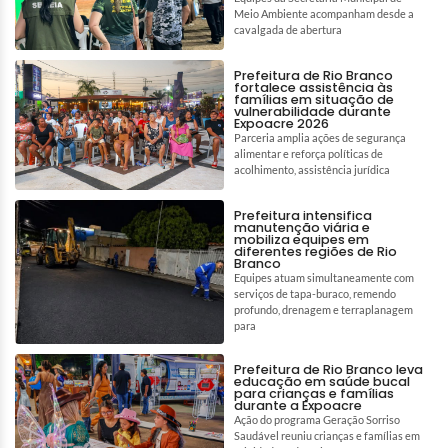
Meio Ambiente acompanham desde a
cavalgada de abertura
Prefeitura de Rio Branco
fortalece assistência às
famílias em situação de
vulnerabilidade durante
Expoacre 2026
Parceria amplia ações de segurança
alimentar e reforça políticas de
acolhimento, assistência jurídica
Prefeitura intensifica
manutenção viária e
mobiliza equipes em
diferentes regiões de Rio
Branco
Equipes atuam simultaneamente com
serviços de tapa-buraco, remendo
profundo, drenagem e terraplanagem
para
Prefeitura de Rio Branco leva
educação em saúde bucal
para crianças e famílias
durante a Expoacre
Ação do programa Geração Sorriso
Saudável reuniu crianças e famílias em