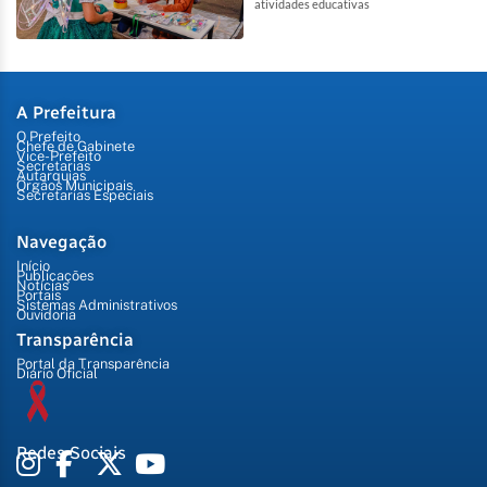
atividades educativas
A Prefeitura
O Prefeito
Chefe de Gabinete
Vice-Prefeito
Secretarias
Autarquias
Órgãos Municipais
Secretarias Especiais
Navegação
Início
Publicações
Notícias
Portais
Sistemas Administrativos
Ouvidoria
Transparência
Portal da Transparência
Diário Oficial
Redes Sociais