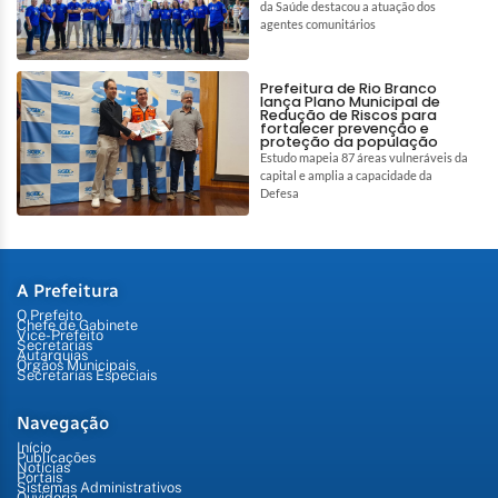
da Saúde destacou a atuação dos
agentes comunitários
Prefeitura de Rio Branco
lança Plano Municipal de
Redução de Riscos para
fortalecer prevenção e
proteção da população
Estudo mapeia 87 áreas vulneráveis da
capital e amplia a capacidade da
Defesa
A Prefeitura
O Prefeito
Chefe de Gabinete
Vice-Prefeito
Secretarias
Autarquias
Órgãos Municipais
Secretarias Especiais
Navegação
Início
Publicações
Notícias
Portais
Sistemas Administrativos
Ouvidoria