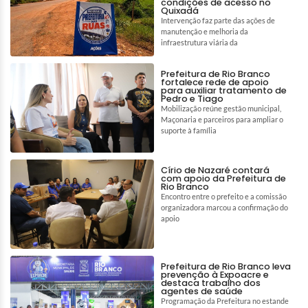
condições de acesso no
Quixadá
Intervenção faz parte das ações de
manutenção e melhoria da
infraestrutura viária da
Prefeitura de Rio Branco
fortalece rede de apoio
para auxiliar tratamento de
Pedro e Tiago
Mobilização reúne gestão municipal,
Maçonaria e parceiros para ampliar o
suporte à família
Círio de Nazaré contará
com apoio da Prefeitura de
Rio Branco
Encontro entre o prefeito e a comissão
organizadora marcou a confirmação do
apoio
Prefeitura de Rio Branco leva
prevenção à Expoacre e
destaca trabalho dos
agentes de saúde
Programação da Prefeitura no estande