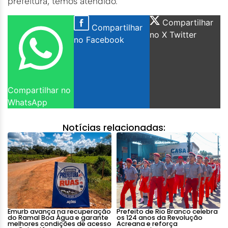
prefeitura, temos atendido.”
Compartilhar
Compartilhar
no X Twitter
no Facebook
Compartilhar no
WhatsApp
Notícias relacionadas:
Emurb avança na recuperação
Prefeito de Rio Branco celebra
do Ramal Boa Água e garante
os 124 anos da Revolução
melhores condições de acesso
Acreana e reforça