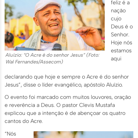
feliz é a
nação
cujo
Deus é o
Senhor.
Hoje nós
estamos
Aluízio: “O Acre é do senhor Jesus” (Foto:
aqui
Wal Fernandes/Assecom)
declarando que hoje e sempre o Acre é do senhor
Jesus”, disse o líder evangélico, apóstolo Aluízio.
O evento foi marcado com muitos louvores, oração
e reverência a Deus. O pastor Clevis Mustafa
explicou que a intenção é de abençoar os quatro
cantos do Acre.
“Nós