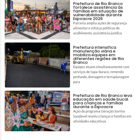
Prefeitura de Rio Branco
fortalece assistência às
famílias em situação de
vulnerabilidade durante
Expoacre 2026
Parceria amplia ações de segurança
alimentar e reforça políticas de
acolhimento, assistência jurídica
Prefeitura intensifica
manutenção viária e
mobiliza equipes em
diferentes regiões de Rio
Branco
Equipes atuam simultaneamente com
serviços de tapa-buraco, remendo
profundo, drenagem e terraplanagem
para
Prefeitura de Rio Branco leva
educação em saúde bucal
para crianças e famílias
durante a Expoacre
Ação do programa Geração Sorriso
Saudável reuniu crianças e famílias em
atividades educativas