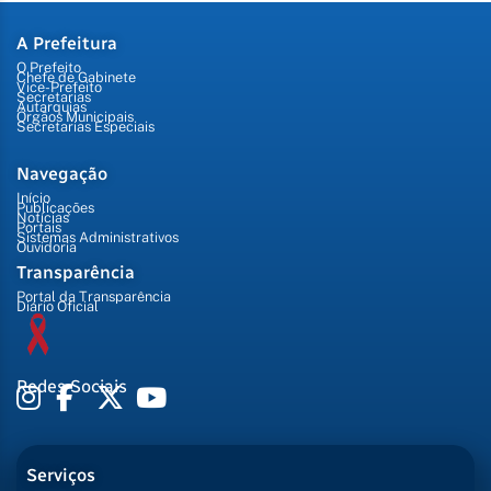
A Prefeitura
O Prefeito
Chefe de Gabinete
Vice-Prefeito
Secretarias
Autarquias
Órgãos Municipais
Secretarias Especiais
Navegação
Início
Publicações
Notícias
Portais
Sistemas Administrativos
Ouvidoria
Transparência
Portal da Transparência
Diário Oficial
Redes Sociais
Serviços