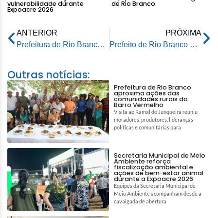
vulnerabilidade durante
de Rio Branco
Expoacre 2026
ANTERIOR
PRÓXIMA
Prefeitura de Rio Branco encerra Semana do Meio Ambiente com ações de educação ambiental, adoção de pets e revitalização de espaço educativo
Prefeito de Rio Branco ouve demandas de líderes rurais e anuncia nova rodada de reuniões na Transacreana
Outras notícias:
Prefeitura de Rio Branco
aproxima ações das
comunidades rurais do
Barro Vermelho
Visita ao Ramal do Junqueira reuniu
moradores, produtores, lideranças
políticas e comunitárias para
Secretaria Municipal de Meio
Ambiente reforça
fiscalização ambiental e
ações de bem-estar animal
durante a Expoacre 2026
Equipes da Secretaria Municipal de
Meio Ambiente acompanham desde a
cavalgada de abertura