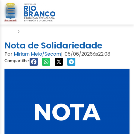
Início
›
Notícias
Nota de Solidariedade
Por
Miriam Melo/Secom
05/06/2026
às
22:08
|
Compartilhe: