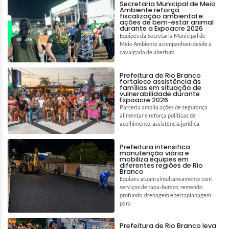
Secretaria Municipal de Meio
Ambiente reforça
fiscalização ambiental e
ações de bem-estar animal
durante a Expoacre 2026
Equipes da Secretaria Municipal de
Meio Ambiente acompanham desde a
cavalgada de abertura
Prefeitura de Rio Branco
fortalece assistência às
famílias em situação de
vulnerabilidade durante
Expoacre 2026
Parceria amplia ações de segurança
alimentar e reforça políticas de
acolhimento, assistência jurídica
Prefeitura intensifica
manutenção viária e
mobiliza equipes em
diferentes regiões de Rio
Branco
Equipes atuam simultaneamente com
serviços de tapa-buraco, remendo
profundo, drenagem e terraplanagem
para
Prefeitura de Rio Branco leva