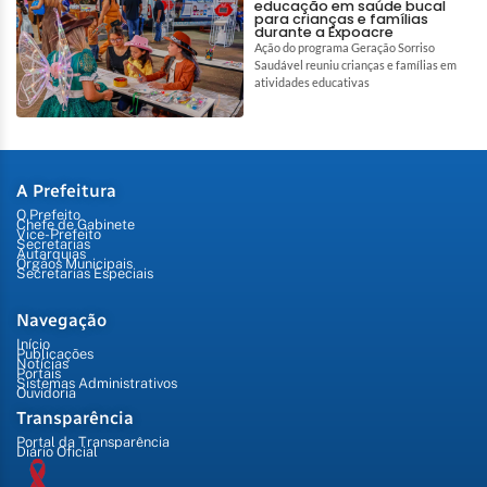
educação em saúde bucal
para crianças e famílias
durante a Expoacre
Ação do programa Geração Sorriso
Saudável reuniu crianças e famílias em
atividades educativas
A Prefeitura
O Prefeito
Chefe de Gabinete
Vice-Prefeito
Secretarias
Autarquias
Órgãos Municipais
Secretarias Especiais
Navegação
Início
Publicações
Notícias
Portais
Sistemas Administrativos
Ouvidoria
Transparência
Portal da Transparência
Diário Oficial