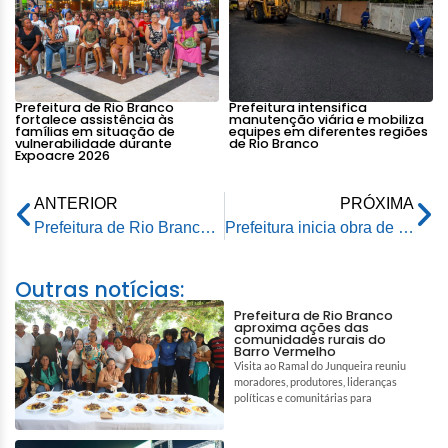
Prefeitura de Rio Branco
Prefeitura intensifica
fortalece assistência às
manutenção viária e mobiliza
famílias em situação de
equipes em diferentes regiões
vulnerabilidade durante
de Rio Branco
Expoacre 2026
ANTERIOR
PRÓXIMA
Prefeitura de Rio Branco entrega quadra do bairro Carandá revitalizada
Prefeitura inicia obra de revitalização na Estrada da Floresta
Outras notícias:
Prefeitura de Rio Branco
aproxima ações das
comunidades rurais do
Barro Vermelho
Visita ao Ramal do Junqueira reuniu
moradores, produtores, lideranças
políticas e comunitárias para