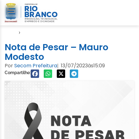
Início
›
Notícias
Nota de Pesar – Mauro
Modesto
Por
Secom Prefeitura
13/07/2023
às
15:09
|
Compartilhe: