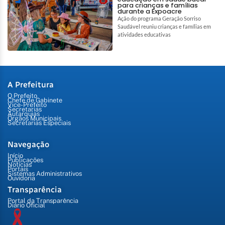
para crianças e famílias
durante a Expoacre
Ação do programa Geração Sorriso
Saudável reuniu crianças e famílias em
atividades educativas
A Prefeitura
O Prefeito
Chefe de Gabinete
Vice-Prefeito
Secretarias
Autarquias
Órgãos Municipais
Secretarias Especiais
Navegação
Início
Publicações
Notícias
Portais
Sistemas Administrativos
Ouvidoria
Transparência
Portal da Transparência
Diário Oficial