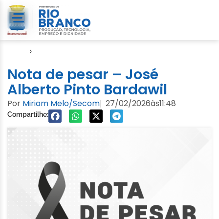
Início
›
Notícias
Nota de pesar – José
Alberto Pinto Bardawil
Por
Miriam Melo/Secom
27/02/2026
às
11:48
|
Compartilhe: