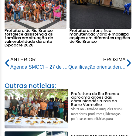
Prefeitura de Rio Branco
Prefeitura intensifica
fortalece assistência às
manutenção viária e mobiliza
famílias em situação de
equipes em diferentes regiões
vulnerabilidade durante
de Rio Branco
Expoacre 2026
ANTERIOR
PRÓXIMA
Agenda SMCCI – 27 de fevereiro de 2026
Qualificação orienta dentistas sobre encaminhamentos ao atendimento especializado
Outras notícias:
Prefeitura de Rio Branco
aproxima ações das
comunidades rurais do
Barro Vermelho
Visita ao Ramal do Junqueira reuniu
moradores, produtores, lideranças
políticas e comunitárias para