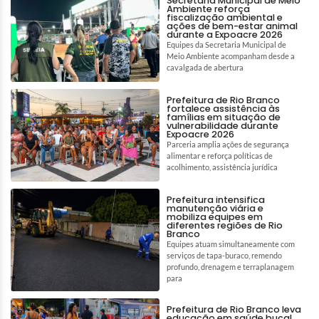
Secretaria Municipal de Meio
Ambiente reforça
fiscalização ambiental e
ações de bem-estar animal
durante a Expoacre 2026
Equipes da Secretaria Municipal de
Meio Ambiente acompanham desde a
cavalgada de abertura
Prefeitura de Rio Branco
fortalece assistência às
famílias em situação de
vulnerabilidade durante
Expoacre 2026
Parceria amplia ações de segurança
alimentar e reforça políticas de
acolhimento, assistência jurídica
Prefeitura intensifica
manutenção viária e
mobiliza equipes em
diferentes regiões de Rio
Branco
Equipes atuam simultaneamente com
serviços de tapa-buraco, remendo
profundo, drenagem e terraplanagem
para
Prefeitura de Rio Branco leva
educação em saúde bucal