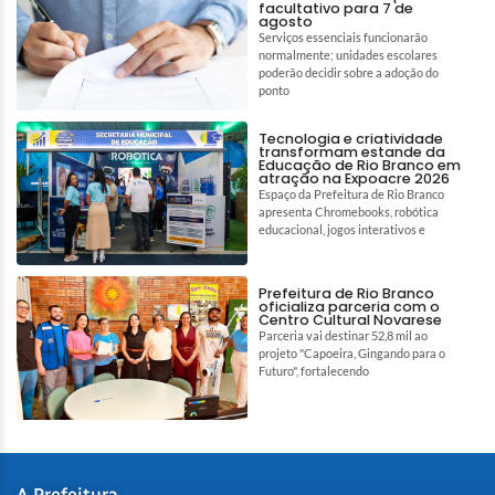
facultativo para 7 de
agosto
Serviços essenciais funcionarão
normalmente; unidades escolares
poderão decidir sobre a adoção do
ponto
Tecnologia e criatividade
transformam estande da
Educação de Rio Branco em
atração na Expoacre 2026
Espaço da Prefeitura de Rio Branco
apresenta Chromebooks, robótica
educacional, jogos interativos e
Prefeitura de Rio Branco
oficializa parceria com o
Centro Cultural Novarese
Parceria vai destinar 52,8 mil ao
projeto "Capoeira, Gingando para o
Futuro", fortalecendo
A Prefeitura