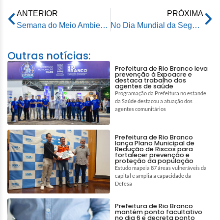
ANTERIOR
PRÓXIMA
Semana do Meio Ambiente segue com atividades no Parque Ambiental Chico Mendes
No Dia Mundial da Segurança Alimentar, Restaurante Popular se destaca como exemplo de ação social
Outras notícias:
Prefeitura de Rio Branco leva
prevenção à Expoacre e
destaca trabalho dos
agentes de saúde
Programação da Prefeitura no estande
da Saúde destacou a atuação dos
agentes comunitários
Prefeitura de Rio Branco
lança Plano Municipal de
Redução de Riscos para
fortalecer prevenção e
proteção da população
Estudo mapeia 87 áreas vulneráveis da
capital e amplia a capacidade da
Defesa
Prefeitura de Rio Branco
mantém ponto facultativo
no dia 6 e decreta ponto