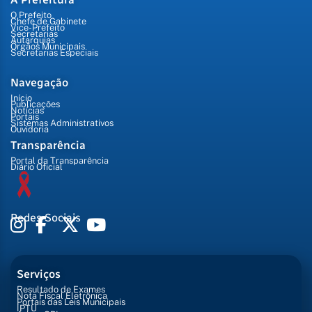
O Prefeito
Chefe de Gabinete
Vice-Prefeito
Secretarias
Autarquias
Órgãos Municipais
Secretarias Especiais
Navegação
Início
Publicações
Notícias
Portais
Sistemas Administrativos
Ouvidoria
Transparência
Portal da Transparência
Diário Oficial
Redes Sociais
Serviços
Resultado de Exames
Nota Fiscal Eletrônica
Portais das Leis Municipais
IPTU