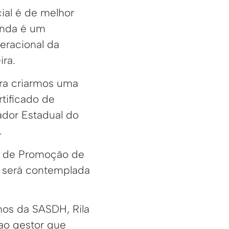
ial é de melhor
inda é um
eracional da
ira.
ra criarmos uma
tificado de
ador Estadual do
.
to de Promoção de
o será contemplada
nos da SASDH, Rila
ao gestor que