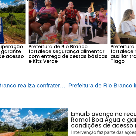
cuperação
Prefeitura de Rio Branco
Prefeitura
 garante
fortalece segurança alimentar
fortalece
de acesso
com entrega de cestas básicas
auxiliar t
e Kits Verde
Tiago
Prefeitura de Rio Branco realiza confraternização com grupo de idosos
Emurb avança na rec
Ramal Boa Água e ga
condições de acesso 
Intervenção faz parte das açõe