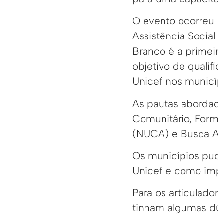
O evento ocorreu n
Assistência Socia
Branco é a primei
objetivo de qualif
Unicef nos municí
As pautas abordad
Comunitário, For
(NUCA) e Busca At
Os municípios pud
Unicef e como im
Para os articulado
tinham algumas dú