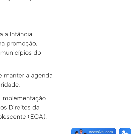
 a Infância
 na promoção,
m municípios do
e manter a agenda
ridade.
 a implementação
s Direitos da
dolescente (ECA).