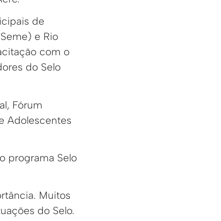
icipais de
(Seme) e Rio
pacitação com o
dores do Selo
al, Fórum
e Adolescentes
do programa Selo
rtância. Muitos
tuações do Selo.