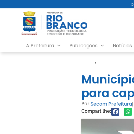
D
A Prefeitura
Publicações
Notícias
Início
›
Notícias
Municípi
para cap
Por
Secom Prefeitura
|
Compartilhe: