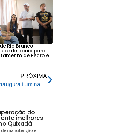
 de Rio Branco
 rede de apoio para
ratamento de Pedro e
PRÓXIMA
Prefeitura de Rio Branco inaugura iluminação natalina no Horto Florestal
uperação do
rante melhores
no Quixadá
s de manutenção e