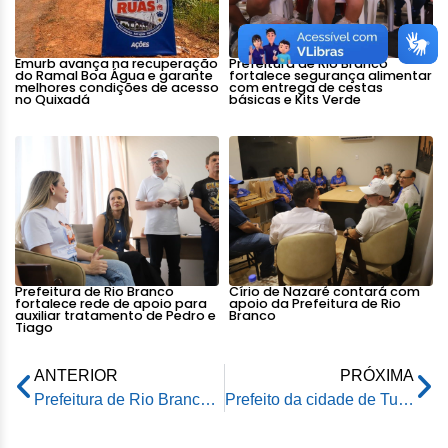
Emurb avança na recuperação
Prefeitura de Rio Branco
do Ramal Boa Água e garante
fortalece segurança alimentar
melhores condições de acesso
com entrega de cestas
no Quixadá
básicas e Kits Verde
Prefeitura de Rio Branco
Círio de Nazaré contará com
fortalece rede de apoio para
apoio da Prefeitura de Rio
auxiliar tratamento de Pedro e
Branco
Tiago
ANTERIOR
PRÓXIMA
Prefeitura de Rio Branco inicia reforma na ponte sobre o Rio Judia e pede atenção para evitar acidentes
Prefeito da cidade de Tupã, em São Paulo, diz que prefeito Tião Bocalom é inspiração para ele