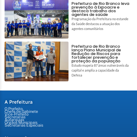
Prefeitura de Rio Branco leva
prevenção à Expoacre e
destaca trabalho dos
agentes de saúde
Programação da Prefeitura no estande
da Saúde destacou a atuação dos
agentes comunitários
Prefeitura de Rio Branco
lança Plano Municipal de
Redução de Riscos para
fortalecer prevenção e
proteção da população
Estudo mapeia 87 áreas vulneráveis da
capital e amplia a capacidade da
Defesa
A Prefeitura
O Prefeito
Chefe de Gabinete
Vice-Prefeito
Secretarias
Autarquias
Órgãos Municipais
Secretarias Especiais