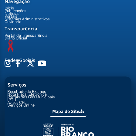
Navegação
Início
Publicações
Notícias
Portais
Sistemas Administrativos
Ouvidoria
Transparência
Portal da Transparência
Diário Oficial
Redes Sociais
Serviços
Resultado de Exames
Nota Fiscal Eletrônica
Portais das Leis Municipais
IPTU
Avisos CPL
Serviços Online
Mapa do Site