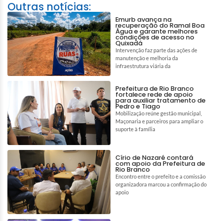
Outras notícias:
Emurb avança na
recuperação do Ramal Boa
Água e garante melhores
condições de acesso no
Quixadá
Intervenção faz parte das ações de
manutenção e melhoria da
infraestrutura viária da
Prefeitura de Rio Branco
fortalece rede de apoio
para auxiliar tratamento de
Pedro e Tiago
Mobilização reúne gestão municipal,
Maçonaria e parceiros para ampliar o
suporte à família
Círio de Nazaré contará
com apoio da Prefeitura de
Rio Branco
Encontro entre o prefeito e a comissão
organizadora marcou a confirmação do
apoio