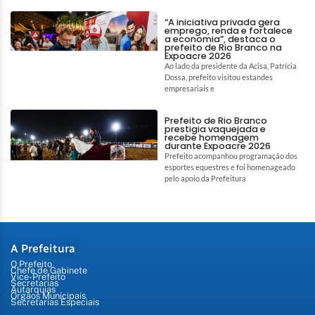
“A iniciativa privada gera
emprego, renda e fortalece
a economia”, destaca o
prefeito de Rio Branco na
Expoacre 2026
Ao lado da presidente da Acisa, Patrícia
Dossa, prefeito visitou estandes
empresariais e
Prefeito de Rio Branco
prestigia vaquejada e
recebe homenagem
durante Expoacre 2026
Prefeito acompanhou programação dos
esportes equestres e foi homenageado
pelo apoio da Prefeitura
A Prefeitura
O Prefeito
Chefe de Gabinete
Vice-Prefeito
Secretarias
Autarquias
Órgãos Municipais
Secretarias Especiais