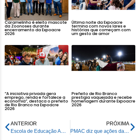
Caramelinho é eleito mascote
Última noite da Expoacre
da Zoonoses durante
termina com novos lares e
encerramento da Expoacre
histórias que começam com
2026
um gesto de amor
“A iniciativa privada gera
Prefeito de Rio Branco
emprego, renda e fortalece a
prestigia vaquejada e recebe
economia”, destaca o prefeito
homenagem durante Expoacre
de Rio Branco na Expoacre
2026
2026
ANTERIOR
PRÓXIMA
Escola de Educação Ambiental do Horto Florestal participa da abertura do VII Encontro Acreano de Geografia
PMAC diz que ações da Prefeitura de Rio Branco contribuem na redução de crimes na capital