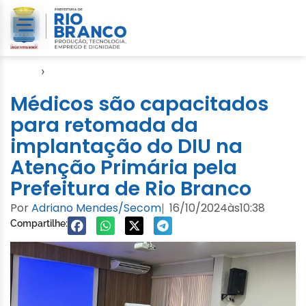
Início
›
Notícias
Médicos são capacitados
para retomada da
implantação do DIU na
Atenção Primária pela
Prefeitura de Rio Branco
Por
Adriano Mendes/Secom
16/10/2024
às
10:38
|
Compartilhe: