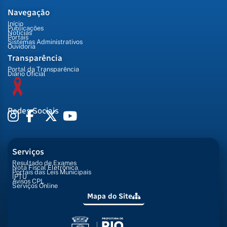
Navegação
Início
Publicações
Notícias
Portais
Sistemas Administrativos
Ouvidoria
Transparência
Portal da Transparência
Diário Oficial
Redes Sociais
Serviços
Resultado de Exames
Nota Fiscal Eletrônica
Portais das Leis Municipais
IPTU
Avisos CPL
Serviços Online
Mapa do Site