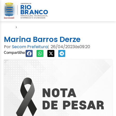
Início
›
Notícias
Marina Barros Derze
Por
Secom Prefeitura
26/04/2023
às
09:20
|
Compartilhe: