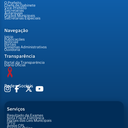
O Prefeito
Chefe de Gabinete
Vice-Prefeito
Secretarias
Autarquias
Órgãos Municipais
Secretarias Especiais
Navegação
Início
Publicações
Notícias
Portais
Sistemas Administrativos
Ouvidoria
Transparência
Portal da Transparência
Diário Oficial
Redes Sociais
Serviços
Resultado de Exames
Nota Fiscal Eletrônica
Portais das Leis Municipais
IPTU
Avisos CPL