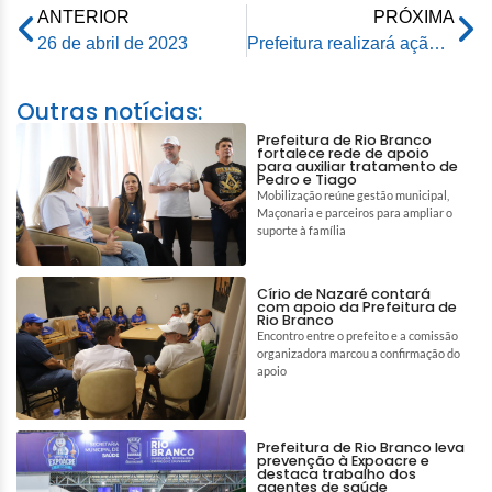
ANTERIOR
PRÓXIMA
26 de abril de 2023
Prefeitura realizará ação alusiva ao Dia Mundial de Combate à Malária
Outras notícias:
Prefeitura de Rio Branco
fortalece rede de apoio
para auxiliar tratamento de
Pedro e Tiago
Mobilização reúne gestão municipal,
Maçonaria e parceiros para ampliar o
suporte à família
Círio de Nazaré contará
com apoio da Prefeitura de
Rio Branco
Encontro entre o prefeito e a comissão
organizadora marcou a confirmação do
apoio
Prefeitura de Rio Branco leva
prevenção à Expoacre e
destaca trabalho dos
agentes de saúde