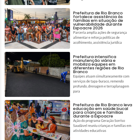
Prefeitura de Rio Branco
fortalece assistência às
famílias em situação de
vulnerabilidade durante
Expoacre 2026
Parceria amplia ações de segurança
alimentar e reforça políticas de
acolhimento, assistência jurídica
Prefeitura intensifica
manutenção viária e
mobiliza equipes em
diferentes regiões de Rio
Branco
Equipes atuam simultaneamente com
serviços de tapa-buraco, remendo
profundo, drenagem e terraplanagem
para
Prefeitura de Rio Branco leva
educação em saúde bucal
para crianças e famílias
durante a Expoacre
Ação do programa Geração Sorriso
Saudável reuniu crianças e famílias em
atividades educativas