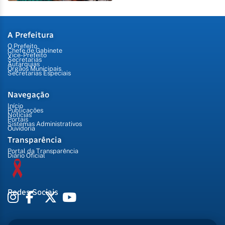
A Prefeitura
O Prefeito
Chefe de Gabinete
Vice-Prefeito
Secretarias
Autarquias
Órgãos Municipais
Secretarias Especiais
Navegação
Início
Publicações
Notícias
Portais
Sistemas Administrativos
Ouvidoria
Transparência
Portal da Transparência
Diário Oficial
Redes Sociais