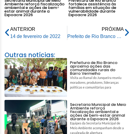
Secretaria Municipal de Meio
Prefeitura de Rio Branco
Ambiente reforça fiscalização
fortalece assistência às
ambiental e ações de bem-
famílias em situação de
estar animal durante a
vulnerabilidade durante
Expoacre 2026
Expoacre 2026
ANTERIOR
PRÓXIMA
14 de fevereiro de 2022
Prefeito de Rio Branco acompanha atendimento da Ricco como passageiro do ônibus e recebe carinho dos usuários do transporte
Outras notícias:
Prefeitura de Rio Branco
aproxima ações das
comunidades rurais do
Barro Vermelho
Visita ao Ramal do Junqueira reuniu
moradores, produtores, lideranças
políticas e comunitárias para
Secretaria Municipal de Meio
Ambiente reforça
fiscalização ambiental e
ações de bem-estar animal
durante a Expoacre 2026
Equipes da Secretaria Municipal de
Meio Ambiente acompanham desde a
cavalgada de abertura