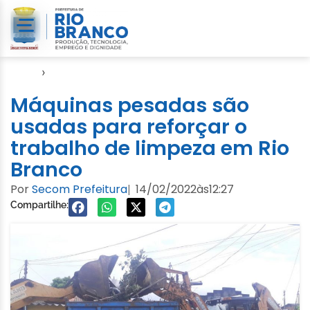
Início
›
Notícias
Máquinas pesadas são
usadas para reforçar o
trabalho de limpeza em Rio
Branco
Por
Secom Prefeitura
14/02/2022
às
12:27
|
Compartilhe: